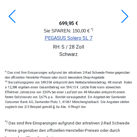
699,95 €
*)
Sie SPAREN: 150,00 €
PEGASUS Solero SL 7
RH: S / 28 Zoll
Schwarz
*)
Das sind Ihre Einsparungen aufgrund der attrativen 2-Rad Schwede Preise gegenüber
den offiziellen Hersteller-Preisen oder durch besondere Shop-Angebote
**)
Barzahlungspreis von 549,95€ entspricht dem Nettodarlehensbetrag; 48 monatl. Raten
a 12,38€ ergeben einen Gesamtbetrag von 594,15 €. Letzte Rate kann abweichen.
Effektiver Jahreszins von 3,90% bei einer Laufzeit von 48 Monaten entspricht einem
festen Sollzinssatz von 3,67% p.a.. Bonität vorausgesetzt. Ein Angebot der Santander
Consumer Bank AG, Santander-Platz 1, 41061 Mönchengladbach. Die Angaben stellen
zugleich das 2/3 Beispiel gemäß § 6a Abs. 4 PAngV dar.
*)
Das sind Ihre Einsparungen aufgrund der attrativen 2-Rad Schwede
Preise gegenüber den offiziellen Hersteller-Preisen oder durch