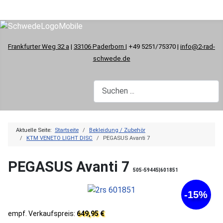
Frankfurter Weg 32 a
|
33106 Paderborn
| +49 5251/75370 |
info@2-rad-
schwede.de
Aktuelle Seite:
Startseite
Bekleidung / Zubehör
KTM VENETO LIGHT DISC
PEGASUS Avanti 7
PEGASUS Avanti 7
505-59445|601851
-15%
empf. Verkaufspreis:
649,95 €