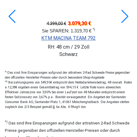
3.079,30 €
4.399,00 €
*)
Sie SPAREN: 1.319,70 €
KTM MACINA TEAM 792
RH: 48 cm / 29 Zoll
Schwarz
*)
Das sind Ihre Einsparungen aufgrund der attrativen 2-Rad Schwede Preise gegenüber
den offiziellen Hersteller-Preisen oder durch besondere Shop-Angebote
**)
Barzahlungspreis von 549,95€ entspricht dem Nettodarlehensbetrag; 48 monatl. Raten
a 12,38€ ergeben einen Gesamtbetrag von 594,15 €. Letzte Rate kann abweichen.
Effektiver Jahreszins von 3,90% bei einer Laufzeit von 48 Monaten entspricht einem
festen Sollzinssatz von 3,67% p.a.. Bonität vorausgesetzt. Ein Angebot der Santander
Consumer Bank AG, Santander-Platz 1, 41061 Mönchengladbach. Die Angaben stellen
zugleich das 2/3 Beispiel gemäß § 6a Abs. 4 PAngV dar.
*)
Das sind Ihre Einsparungen aufgrund der attrativen 2-Rad Schwede
Preise gegenüber den offiziellen Hersteller-Preisen oder durch