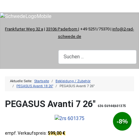
Frankfurter Weg 32 a
|
33106 Paderborn
| +49 5251/75370 |
info@2-rad-
schwede.de
Aktuelle Seite:
Startseite
Bekleidung / Zubehör
PEGASUS Avanti 18 26"
PEGASUS Avanti 7 26"
PEGASUS Avanti 7 26"
636-56944|601375
-8%
empf. Verkaufspreis:
599,00 €