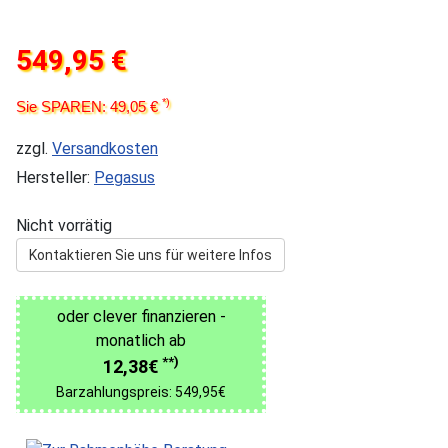
549,95 €
*)
Sie SPAREN: 49,05 €
zzgl.
Versandkosten
Hersteller:
Pegasus
Nicht vorrätig
Kontaktieren Sie uns für weitere Infos
oder clever finanzieren -
monatlich ab
**)
12,38€
Barzahlungspreis: 549,95€