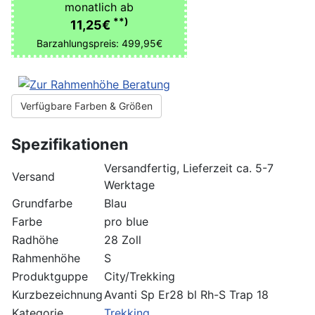
monatlich ab
**)
11,25€
Barzahlungspreis: 499,95€
Verfügbare Farben & Größen
Spezifikationen
Versandfertig, Lieferzeit ca. 5-7
Versand
Werktage
Grundfarbe
Blau
Farbe
pro blue
Radhöhe
28 Zoll
Rahmenhöhe
S
Produktguppe
City/Trekking
Kurzbezeichnung
Avanti Sp Er28 bl Rh-S Trap 18
Kategorie
Trekking