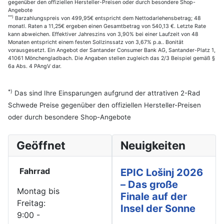
gegenüber den offiziellen Hersteller-Preisen oder durch besondere Shop-
Angebote
**)
Barzahlungspreis von 499,95€ entspricht dem Nettodarlehensbetrag; 48
monatl. Raten a 11,25€ ergeben einen Gesamtbetrag von 540,13 €. Letzte Rate
kann abweichen. Effektiver Jahreszins von 3,90% bei einer Laufzeit von 48
Monaten entspricht einem festen Sollzinssatz von 3,67% p.a.. Bonität
vorausgesetzt. Ein Angebot der Santander Consumer Bank AG, Santander-Platz 1,
41061 Mönchengladbach. Die Angaben stellen zugleich das 2/3 Beispiel gemäß §
6a Abs. 4 PAngV dar.
*)
Das sind Ihre Einsparungen aufgrund der attrativen 2-Rad
Schwede Preise gegenüber den offiziellen Hersteller-Preisen
oder durch besondere Shop-Angebote
Geöffnet
Neuigkeiten
Fahrrad
EPIC Lošinj 2026
– Das große
Montag bis
Finale auf der
Freitag:
Insel der Sonne
9:00 -