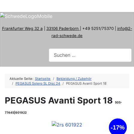
Frankfurter Weg 32 a
|
33106 Paderborn
| +49 5251/75370 |
info@2-
rad-schwede.de
Aktuelle Seite:
Startseite
Bekleidung / Zubehör
PEGASUS Solero SL Disc 24
PEGASUS Avanti Sport 18
PEGASUS Avanti Sport 18
505-
77445|601922
-17%