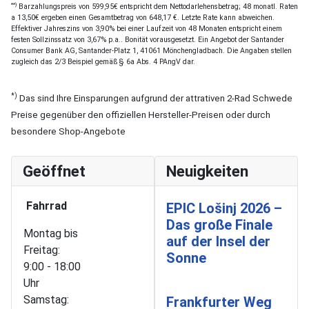
**)
Barzahlungspreis von 599,95€ entspricht dem Nettodarlehensbetrag; 48 monatl. Raten
a 13,50€ ergeben einen Gesamtbetrag von 648,17 €. Letzte Rate kann abweichen.
Effektiver Jahreszins von 3,90% bei einer Laufzeit von 48 Monaten entspricht einem
festen Sollzinssatz von 3,67% p.a.. Bonität vorausgesetzt. Ein Angebot der Santander
Consumer Bank AG, Santander-Platz 1, 41061 Mönchengladbach. Die Angaben stellen
zugleich das 2/3 Beispiel gemäß § 6a Abs. 4 PAngV dar.
*)
Das sind Ihre Einsparungen aufgrund der attrativen 2-Rad Schwede
Preise gegenüber den offiziellen Hersteller-Preisen oder durch
besondere Shop-Angebote
Geöffnet
Neuigkeiten
Fahrrad
EPIC Lošinj 2026 –
Das große Finale
Montag bis
auf der Insel der
Freitag:
Sonne
9:00 - 18:00
Uhr
Samstag:
Frankfurter Weg