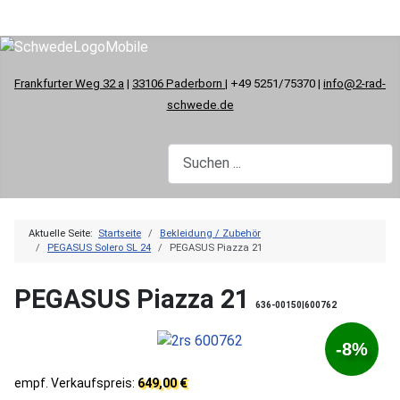
Frankfurter Weg 32 a
|
33106 Paderborn
| +49 5251/75370 |
info@2-rad-
schwede.de
Aktuelle Seite:
Startseite
Bekleidung / Zubehör
PEGASUS Solero SL 24
PEGASUS Piazza 21
PEGASUS Piazza 21
636-00150|600762
-8%
empf. Verkaufspreis:
649,00 €