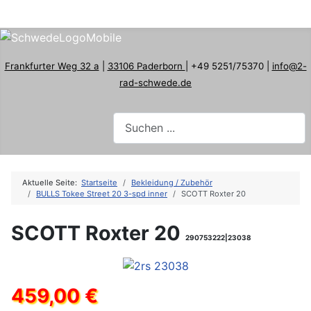
Frankfurter Weg 32 a
|
33106 Paderborn
| +49 5251/75370 |
info@2-
rad-schwede.de
Aktuelle Seite:
Startseite
Bekleidung / Zubehör
BULLS Tokee Street 20 3-spd inner
SCOTT Roxter 20
SCOTT Roxter 20
290753222|23038
459,00 €