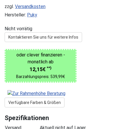
zzgl.
Versandkosten
Hersteller:
Puky
Nicht vorrätig
Kontaktieren Sie uns für weitere Infos
oder clever finanzieren -
monatlich ab
**)
12,15€
Barzahlungspreis: 539,99€
Verfügbare Farben & Größen
Spezifikationen
Versand
Aktuell nicht auf Lager