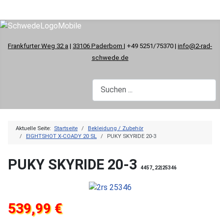
Frankfurter Weg 32 a
|
33106 Paderborn
| +49 5251/75370 |
info@2-rad-
schwede.de
Aktuelle Seite:
Startseite
Bekleidung / Zubehör
EIGHTSHOT X-COADY 20 SL
PUKY SKYRIDE 20-3
PUKY SKYRIDE 20-3
4457_22|25346
539,99 €