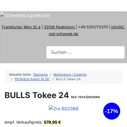
Frankfurter Weg 32 a
|
33106 Paderborn
| +49 5251/75370 |
info@2-
rad-schwede.de
Aktuelle Seite:
Startseite
Bekleidung / Zubehör
PEGASUS Avanti 18 26"
BULLS Tokee 24
BULLS Tokee 24
504-76232|602088
-17%
empf. Verkaufspreis:
579,95 €