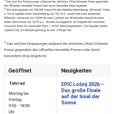
*)
Das sind Ihre Einsparungen aufgrund der attrativen 2-Rad Schwede Preise gegenüber
den offiziellen Hersteller-Preisen oder durch besondere Shop-Angebote
**)
Barzahlungspreis von 649,00€ entspricht dem Nettodarlehensbetrag; 48 monatl. Raten
a 14,61€ ergeben einen Gesamtbetrag von 701,16 €. Letzte Rate kann abweichen.
Effektiver Jahreszins von 3,90% bei einer Laufzeit von 48 Monaten entspricht einem
festen Sollzinssatz von 3,67% p.a.. Bonität vorausgesetzt. Ein Angebot der Santander
Consumer Bank AG, Santander-Platz 1, 41061 Mönchengladbach. Die Angaben stellen
zugleich das 2/3 Beispiel gemäß § 6a Abs. 4 PAngV dar.
*)
Das sind Ihre Einsparungen aufgrund der attrativen 2-Rad Schwede
Preise gegenüber den offiziellen Hersteller-Preisen oder durch
besondere Shop-Angebote
Geöffnet
Neuigkeiten
Fahrrad
EPIC Lošinj 2026 –
Das große Finale
Montag bis
auf der Insel der
Freitag:
Sonne
9:00 - 18:00
Uhr