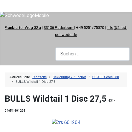
Frankfurter Weg 32 a
|
33106 Paderborn
| +49 5251/75370 |
info@2-rad-
schwede.de
Aktuelle Seite:
Startseite
Bekleidung / Zubehör
SCOTT Scale 980
BULLS Wildtail 1 Disc 27,5
BULLS Wildtail 1 Disc 27,5
631-
04651|601204