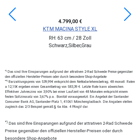
4.799,00 €
KTM MACINA STYLE XL
RH: 63 cm / 28 Zoll
Schwarz,Silber,Grau
*)
Das sind Ihre Einsparungen aufgrund der attrativen 2-Rad Schwede Preise gegenüber
den offiziellen Hersteller-Preisen oder durch besondere Shop-Angebote
**)
Barzahlungspreis von 539,99€ entspricht dem Nettodarlehensbetrag; 48 monatl. Raten
a 12,15€ ergeben einen Gesamtbetrag von 583,39 €. Letzte Rate kann abweichen.
Effektiver Jahreszins von 3,90% bei einer Laufzeit von 48 Monaten entspricht einem
festen Sollzinssatz von 3,67% p.a.. Bonität vorausgesetzt. Ein Angebot der Santander
Consumer Bank AG, Santander-Platz 1, 41061 Mönchengladbach. Die Angaben stellen
zugleich das 2/3 Beispiel gemäß § 6a Abs. 4 PAngV dar.
*)
Das sind Ihre Einsparungen aufgrund der attrativen 2-Rad Schwede
Preise gegenüber den offiziellen Hersteller-Preisen oder durch
besondere Shop-Angebote