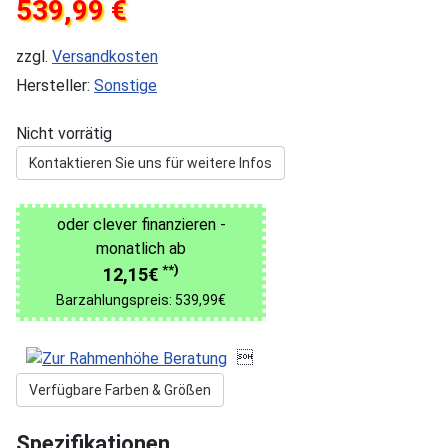
539,99 €
zzgl.
Versandkosten
Hersteller:
Sonstige
Nicht vorrätig
Kontaktieren Sie uns für weitere Infos
oder clever finanzieren -
monatlich ab
**)
12,15€
Barzahlungspreis: 539,99€

Verfügbare Farben & Größen
Spezifikationen