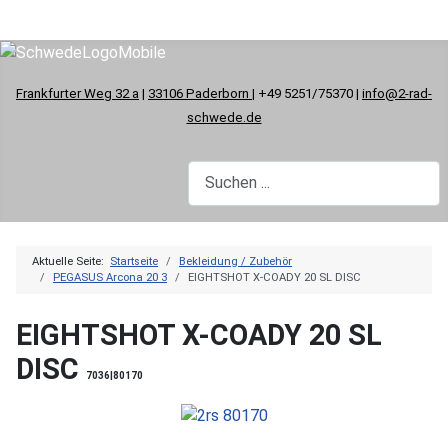
Frankfurter Weg 32 a
|
33106 Paderborn
| +49 5251/75370 |
info@2-rad-
schwede.de
Aktuelle Seite:
Startseite
Bekleidung / Zubehör
PEGASUS Arcona 20 3
EIGHTSHOT X-COADY 20 SL DISC
EIGHTSHOT X-COADY 20 SL
DISC
7036|80170