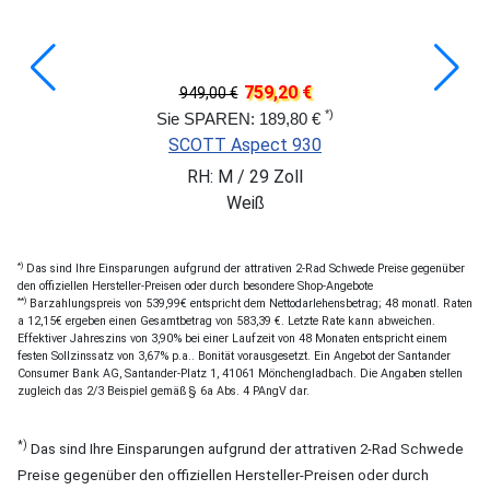
759,20 €
949,00 €
*)
Sie SPAREN: 189,80 €
SCOTT Aspect 930
RH: M / 29 Zoll
Weiß
*)
Das sind Ihre Einsparungen aufgrund der attrativen 2-Rad Schwede Preise gegenüber
den offiziellen Hersteller-Preisen oder durch besondere Shop-Angebote
**)
Barzahlungspreis von 539,99€ entspricht dem Nettodarlehensbetrag; 48 monatl. Raten
a 12,15€ ergeben einen Gesamtbetrag von 583,39 €. Letzte Rate kann abweichen.
Effektiver Jahreszins von 3,90% bei einer Laufzeit von 48 Monaten entspricht einem
festen Sollzinssatz von 3,67% p.a.. Bonität vorausgesetzt. Ein Angebot der Santander
Consumer Bank AG, Santander-Platz 1, 41061 Mönchengladbach. Die Angaben stellen
zugleich das 2/3 Beispiel gemäß § 6a Abs. 4 PAngV dar.
*)
Das sind Ihre Einsparungen aufgrund der attrativen 2-Rad Schwede
Preise gegenüber den offiziellen Hersteller-Preisen oder durch