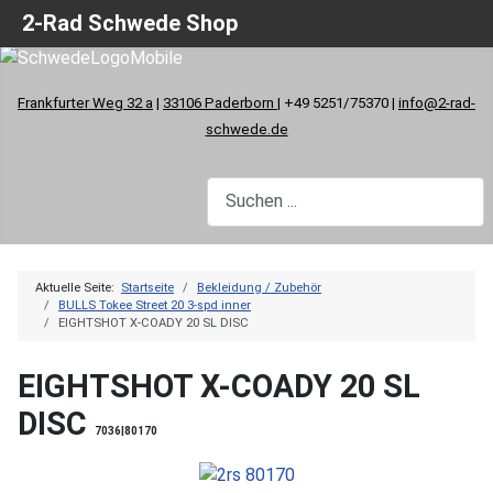
2-Rad Schwede Shop
Frankfurter Weg 32 a
|
33106 Paderborn
| +49 5251/75370 |
info@2-rad-
schwede.de
Aktuelle Seite:
Startseite
Bekleidung / Zubehör
BULLS Tokee Street 20 3-spd inner
EIGHTSHOT X-COADY 20 SL DISC
EIGHTSHOT X-COADY 20 SL
DISC
7036|80170