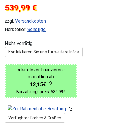
539,99 €
zzgl.
Versandkosten
Hersteller:
Sonstige
Nicht vorrätig
Kontaktieren Sie uns für weitere Infos
oder clever finanzieren -
monatlich ab
**)
12,15€
Barzahlungspreis: 539,99€

Verfügbare Farben & Größen