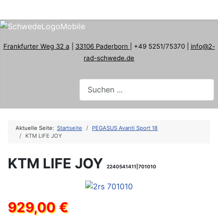
Frankfurter Weg 32 a
|
33106 Paderborn
| +49 5251/75370 |
info@2-
rad-schwede.de
Aktuelle Seite:
Startseite
PEGASUS Avanti Sport 18
KTM LIFE JOY
KTM LIFE JOY
2240541411|701010
929,00 €