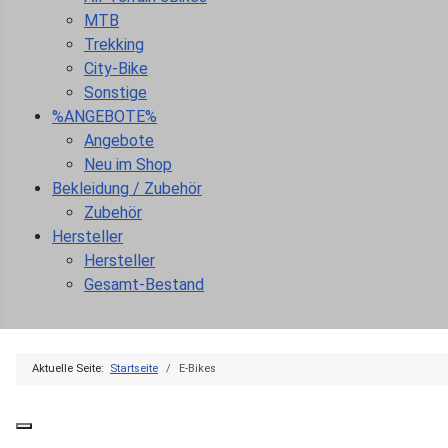
MTB
Trekking
City-Bike
Sonstige
%ANGEBOTE%
Angebote
Neu im Shop
Bekleidung / Zubehör
Zubehör
Hersteller
Hersteller
Gesamt-Bestand
Aktuelle Seite:
Startseite
E-Bikes