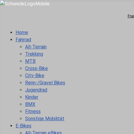
Fra
Home
Fahrrad
All-Terrain
Trekking
MTB
Cross-Bike
City-Bike
Renn-/Gravel Bikes
Jugendrad
Kinder
BMX
Fitness
Sonstige Mobilität
E-Bikes
All-Terrain eBikes