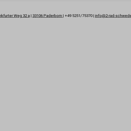
nkfurter Weg 32 a
|
33106 Paderborn
| +49 5251/75370 |
info@2-rad-schwed