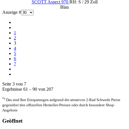
SCOTT Aspect 970
RH: S / 29 Zoll
Blau
Anzeige #
1
2
3
4
5
6
7
Seite 3 von 7
Ergebnisse 61 – 90 von 207
*)
Das sind Ihre Einsparungen aufgrund der attrativen 2-Rad Schwede Preise
gegenüber den offiziellen Hersteller-Preisen oder durch besondere Shop-
Angebote
Geöffnet