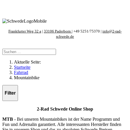
Frankfurter Weg 32 a
|
33106 Paderborn
| +49 5251/75370 |
info@2-rad-
schwede.de
Aktuelle Seite:
Startseite
Fahrrad
Mountainbike
Filter
2-Rad Schwede Online Shop
MTB -
Bei unseren Mountainbikes ist der Name Programm und
Fun und Adrenalin garantiert. Alle interessanten Hersteller finden
Sie in unserem Shop und das zu absoluten Schwede-Preisen.