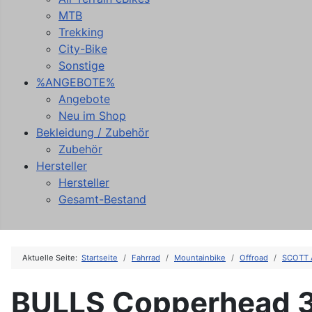
MTB
Trekking
City-Bike
Sonstige
%ANGEBOTE%
Angebote
Neu im Shop
Bekleidung / Zubehör
Zubehör
Hersteller
Hersteller
Gesamt-Bestand
Aktuelle Seite:
Startseite
Fahrrad
Mountainbike
Offroad
SCOTT 
BULLS Copperhead 3