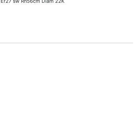
 Er27 sw Rh56cm Diam 22K