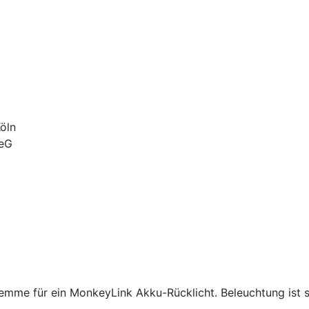
Köln
 eG
emme für ein MonkeyLink Akku-Rücklicht. Beleuchtung ist se