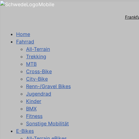
Frankf
Home
Fahrrad
All-Terrain
Trekking
MTB
Cross-Bike
City-Bike
Renn-/Gravel Bikes
Jugendrad
Kinder
BMX
Fitness
Sonstige Mobilität
E-Bikes
All-Terrain eBikes