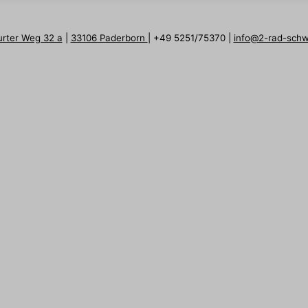
urter Weg 32 a
|
33106 Paderborn
| +49 5251/75370 |
info@2-rad-sch