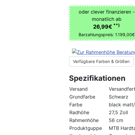
oder clever finanzieren -
monatlich ab
**)
26,99€
Barzahlungspreis: 1.199,00€
Verfügbare Farben & Größen
Spezifikationen
Versand
Versandfert
Grundfarbe
Schwarz
Farbe
black matt/
Radhöhe
27,5 Zoll
Rahmenhöhe
56 cm
Produktguppe
MTB Hardta