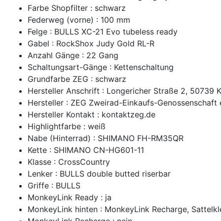
Farbe Shopfilter : schwarz
Federweg (vorne) : 100 mm
Felge : BULLS XC-21 Evo tubeless ready
Gabel : RockShox Judy Gold RL-R
Anzahl Gänge : 22 Gang
Schaltungsart-Gänge : Kettenschaltung
Grundfarbe ZEG : schwarz
Hersteller Anschrift : Longericher Straße 2, 50739 
Hersteller : ZEG Zweirad-Einkaufs-Genossenschaft
Hersteller Kontakt : kontaktzeg.de
Highlightfarbe : weiß
Nabe (Hinterrad) : SHIMANO FH-RM35QR
Kette : SHIMANO CN-HG601-11
Klasse : CrossCountry
Lenker : BULLS double butted riserbar
Griffe : BULLS
MonkeyLink Ready : ja
MonkeyLink hinten : MonkeyLink Recharge, Sattelkl
MonkeyLink Recharge : nein