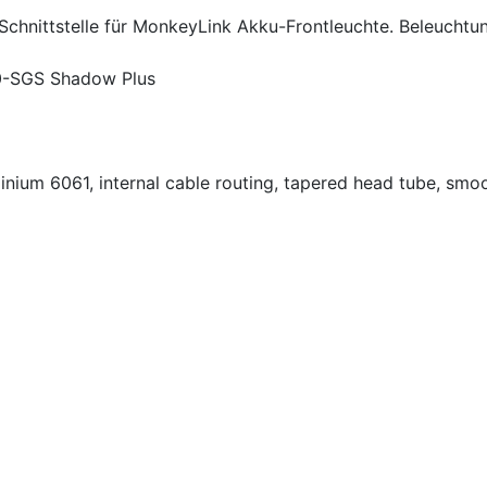
hnittstelle für MonkeyLink Akku-Frontleuchte. Beleuchtun
0-SGS Shadow Plus
minium 6061, internal cable routing, tapered head tube, sm