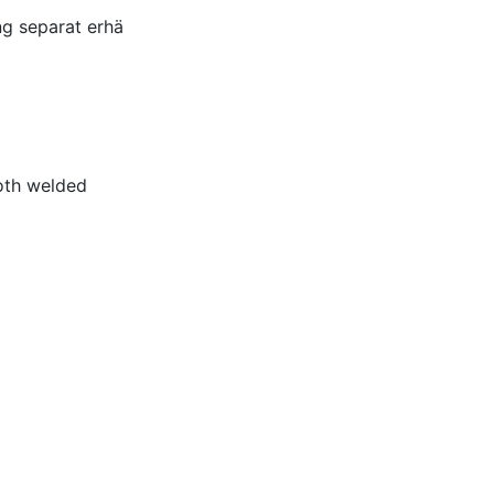
g separat erhä
ooth welded