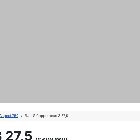
Aspect 750
BULLS Copperhead 3 27,5
 27,5
631-08556|600989