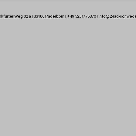
nkfurter Weg 32 a
|
33106 Paderborn
| +49 5251/75370 |
info@2-rad-schwed