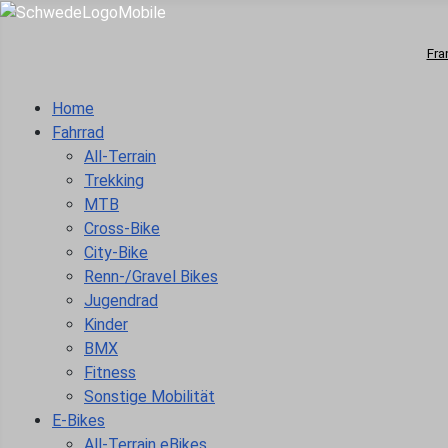
Fra
Home
Fahrrad
All-Terrain
Trekking
MTB
Cross-Bike
City-Bike
Renn-/Gravel Bikes
Jugendrad
Kinder
BMX
Fitness
Sonstige Mobilität
E-Bikes
All-Terrain eBikes