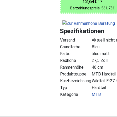
**)
12,64€
Barzahlungspreis: 561,75€
Spezifikationen
Versand
Aktuell nicht
Grundfarbe
Blau
Farbe
blue matt
Radhöhe
27,5 Zoll
Rahmenhöhe
46 cm
Produktguppe
MTB Hardtail
Kurzbezeichnung
Wildtail Er2
Typ
Hardtail
Kategorie
MTB