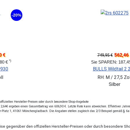
-14%
00 €
599
749,95 €
*)
200,00 €
Sie SPAREN: 1
ead 3 27,5
BULLS Wildtail 
27,5 Zoll
RH: 41 cm / 
rz
Schwar
fiziellen Hersteller-Preisen oder durch besondere Shop-Angebote
,64€ ergeben einen Gesamtbetrag von 606,90 €. Letzte Rate kann abweichen. Effektiver Jahresz
r-Platz 1, 41061 Mönchengladbach. Die Angaben stellen zugleich das 2/3 Beispiel gemäß § 6a
eise gegenüber den offiziellen Hersteller-Preisen oder durch besondere 