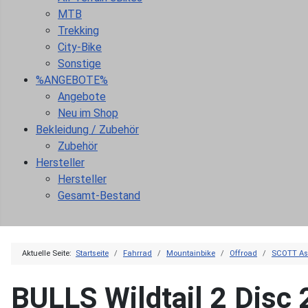
MTB
Trekking
City-Bike
Sonstige
%ANGEBOTE%
Angebote
Neu im Shop
Bekleidung / Zubehör
Zubehör
Hersteller
Hersteller
Gesamt-Bestand
Aktuelle Seite:
Startseite
Fahrrad
Mountainbike
Offroad
SCOTT As
BULLS Wildtail 2 Disc 