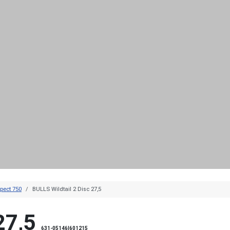
pect 750
BULLS Wildtail 2 Disc 27,5
27,5
631-05146|601215