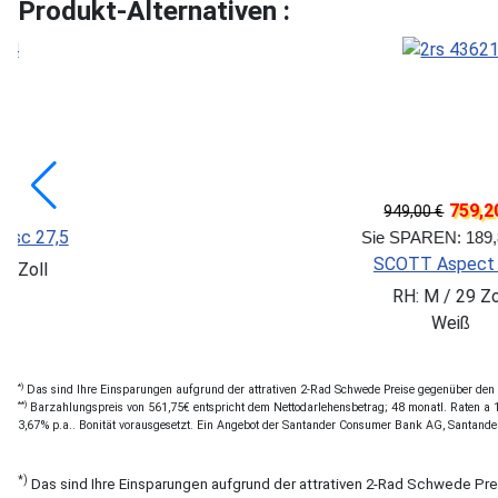
Produkt-Alternativen :
-25%
562,46 €
1.199,
*)
: 187,49 €
Sie SPAREN: 
tail 2 27,5
BULLS Copperh
27,5 Zoll
RH: 56 cm / 
ber
Schwa
*)
Das sind Ihre Einsparungen aufgrund der attrativen 2-Rad Schwede Preise gegenüber den of
**)
Barzahlungspreis von 561,75€ entspricht dem Nettodarlehensbetrag; 48 monatl. Raten a 12
3,67% p.a.. Bonität vorausgesetzt. Ein Angebot der Santander Consumer Bank AG, Santande
*)
Das sind Ihre Einsparungen aufgrund der attrativen 2-Rad Schwede Pr