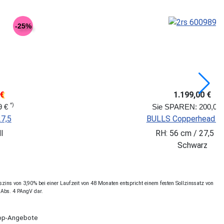
-20%
,96 €
779,00 €
*)
SCOTT Aspec
49,99 €
2 Disc 29
RH: L / 27,5 
29 Zoll
Orange
z
ins von 3,90% bei einer Laufzeit von 48 Monaten entspricht einem festen Sollzinssatz von
 Abs. 4 PAngV dar.
Shop-Angebote