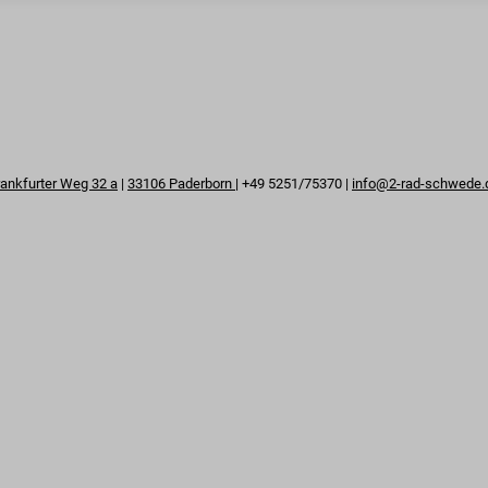
rankfurter Weg 32 a
|
33106 Paderborn
| +49 5251/75370 |
info@2-rad-schwede.