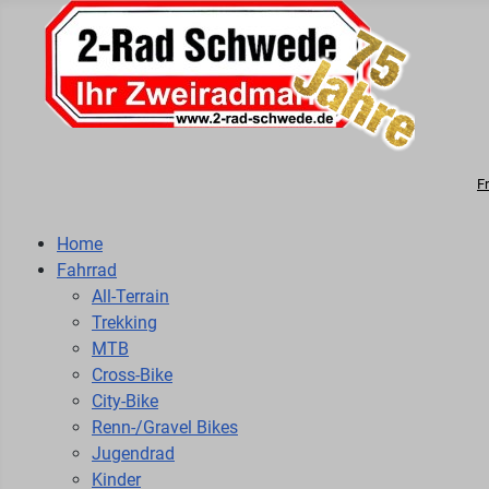
F
Home
Fahrrad
All-Terrain
Trekking
MTB
Cross-Bike
City-Bike
Renn-/Gravel Bikes
Jugendrad
Kinder