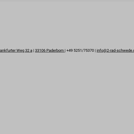
rankfurter Weg 32 a
|
33106 Paderborn
| +49 5251/75370 |
info@2-rad-schwede.