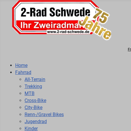
F
Home
Fahrrad
All-Terrain
Trekking
MTB
Cross-Bike
City-Bike
Renn-/Gravel Bikes
Jugendrad
Kinder