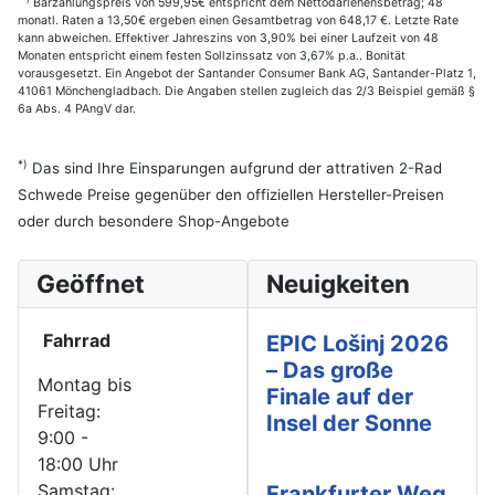
Barzahlungspreis von 599,95€ entspricht dem Nettodarlehensbetrag; 48
monatl. Raten a 13,50€ ergeben einen Gesamtbetrag von 648,17 €. Letzte Rate
kann abweichen. Effektiver Jahreszins von 3,90% bei einer Laufzeit von 48
Monaten entspricht einem festen Sollzinssatz von 3,67% p.a.. Bonität
vorausgesetzt. Ein Angebot der Santander Consumer Bank AG, Santander-Platz 1,
41061 Mönchengladbach. Die Angaben stellen zugleich das 2/3 Beispiel gemäß §
6a Abs. 4 PAngV dar.
*)
Das sind Ihre Einsparungen aufgrund der attrativen 2-Rad
Schwede Preise gegenüber den offiziellen Hersteller-Preisen
oder durch besondere Shop-Angebote
Geöffnet
Neuigkeiten
Fahrrad
EPIC Lošinj 2026
– Das große
Montag bis
Finale auf der
Freitag:
Insel der Sonne
9:00 -
18:00 Uhr
Samstag:
Frankfurter Weg