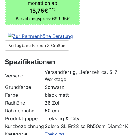
monatlich ab
**)
15,75€
Barzahlungspreis: 699,95€
Verfügbare Farben & Größen
Spezifikationen
Versandfertig, Lieferzeit ca. 5-7
Versand
Werktage
Grundfarbe
Schwarz
Farbe
black matt
Radhöhe
28 Zoll
Rahmenhöhe
50 cm
Produktguppe
Trekking & City
Kurzbezeichnung
Solero SL Er28 sc Rh50cm Diam24K
Kategorie
Trekking