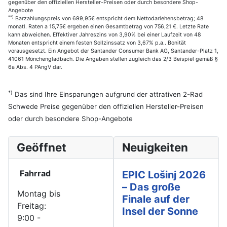
gegenüber den offiziellen Hersteller-Preisen oder durch besondere Shop-
Angebote
**)
Barzahlungspreis von 699,95€ entspricht dem Nettodarlehensbetrag; 48
monatl. Raten a 15,75€ ergeben einen Gesamtbetrag von 756,21 €. Letzte Rate
kann abweichen. Effektiver Jahreszins von 3,90% bei einer Laufzeit von 48
Monaten entspricht einem festen Sollzinssatz von 3,67% p.a.. Bonität
vorausgesetzt. Ein Angebot der Santander Consumer Bank AG, Santander-Platz 1,
41061 Mönchengladbach. Die Angaben stellen zugleich das 2/3 Beispiel gemäß §
6a Abs. 4 PAngV dar.
*)
Das sind Ihre Einsparungen aufgrund der attrativen 2-Rad
Schwede Preise gegenüber den offiziellen Hersteller-Preisen
oder durch besondere Shop-Angebote
Geöffnet
Neuigkeiten
Fahrrad
EPIC Lošinj 2026
– Das große
Montag bis
Finale auf der
Freitag:
Insel der Sonne
9:00 -