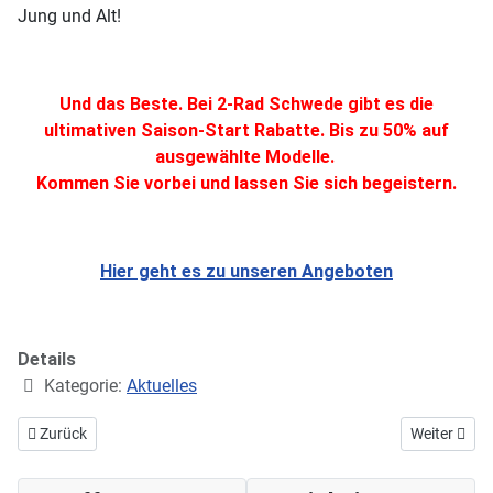
Jung und Alt!
Und das Beste. Bei 2-Rad Schwede gibt es die
ultimativen Saison-Start Rabatte. Bis zu 50% auf
ausgewählte Modelle.
Kommen Sie vorbei und lassen Sie sich begeistern.
Hier geht es zu unseren Angeboten
Details
Kategorie:
Aktuelles
Vorheriger Beitrag: EPIC Lošinj 2026 – Das große Finale auf der Inse
Nächster Bei
Zurück
Weiter