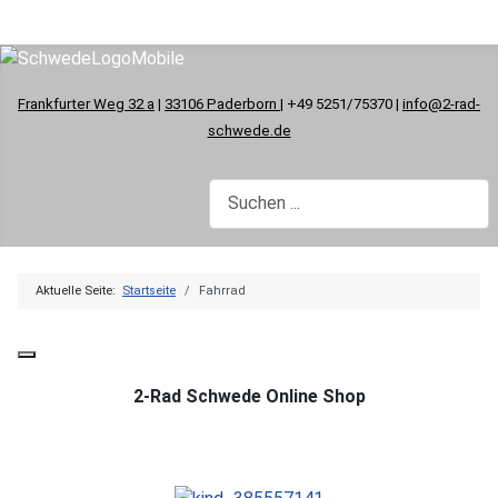
Frankfurter Weg 32 a
|
33106 Paderborn
| +49 5251/75370 |
info@2-rad-
schwede.de
Aktuelle Seite:
Startseite
Fahrrad
2-Rad Schwede Online Shop