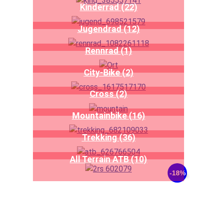
Kinderrad (22)
Jugendrad (12)
Rennrad (1)
City-Bike (2)
Cross (2)
Mountainbike (16)
Trekking (36)
All Terrain ATB (10)
-18%