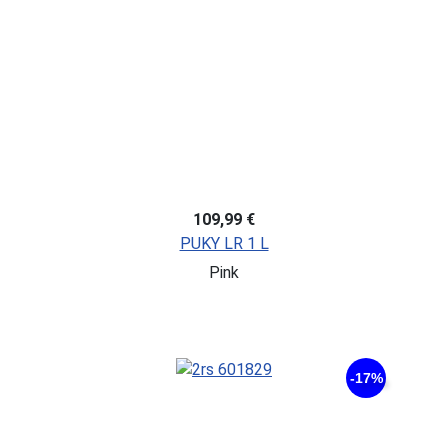
109,99 €
PUKY LR 1 L
Pink
-17%