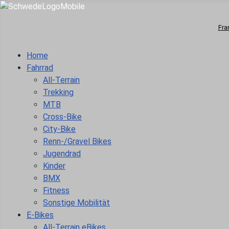
Fra
Home
Fahrrad
All-Terrain
Trekking
MTB
Cross-Bike
City-Bike
Renn-/Gravel Bikes
Jugendrad
Kinder
BMX
Fitness
Sonstige Mobilität
E-Bikes
All-Terrain eBikes