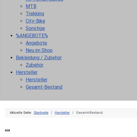
MTB
Trekking
City-Bike
Sonstige
%ANGEBOTE%
Angebote
Neu im Shop
Bekleidung / Zubehör
Zubehör
Hersteller
Hersteller
Gesamt-Bestand
Aktuelle Seite:
Startseite
Hersteller
Gesamt-Bestand