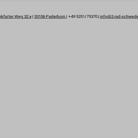
nkfurter Weg 32 a
|
33106 Paderborn
| +49 5251/75370 |
info@2-rad-schwed