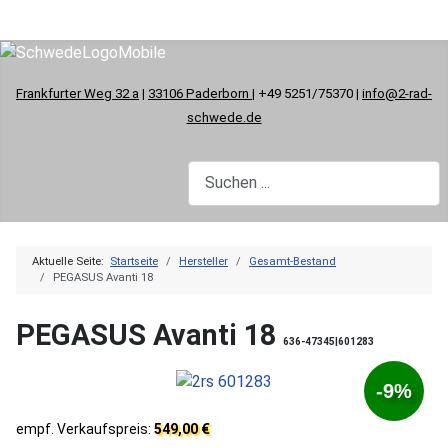
Frankfurter Weg 32 a
|
33106 Paderborn
| +49 5251/75370 |
info@2-rad-
schwede.de
Aktuelle Seite:
Startseite
Hersteller
Gesamt-Bestand
PEGASUS Avanti 18
PEGASUS Avanti 18
636-47345|601283
-9%
empf. Verkaufspreis:
549,00 €