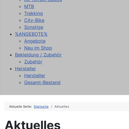
MTB
Trekking
City-Bike
Sonstige
%ANGEBOTE%
Angebote
Neu im Shop
Bekleidung / Zubehör
Zubehör
Hersteller
Hersteller
Gesamt-Bestand
Aktuelle Seite:
Startseite
Aktuelles
Aktuelles