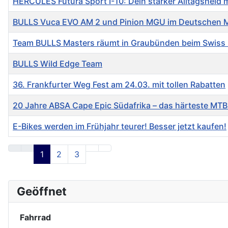
HERCULES Futura Sport I-10: Dein starker Alltagsheld
BULLS Vuca EVO AM 2 und Pinion MGU im Deutschen
Team BULLS Masters räumt in Graubünden beim Swiss 
BULLS Wild Edge Team
36. Frankfurter Weg Fest am 24.03. mit tollen Rabatten
20 Jahre ABSA Cape Epic Südafrika – das härteste MT
E-Bikes werden im Frühjahr teurer! Besser jetzt kaufen!
Beiträge
1
2
3
Geöffnet
Fahrrad