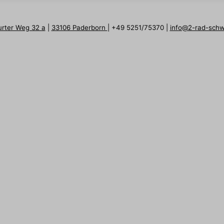
urter Weg 32 a
|
33106 Paderborn
| +49 5251/75370 |
info@2-rad-sch