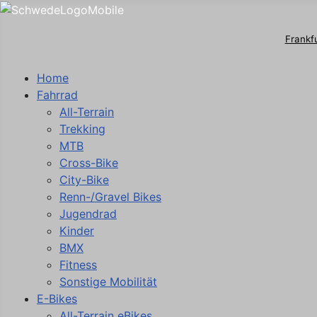
Frankf
Home
Fahrrad
All-Terrain
Trekking
MTB
Cross-Bike
City-Bike
Renn-/Gravel Bikes
Jugendrad
Kinder
BMX
Fitness
Sonstige Mobilität
E-Bikes
All-Terrain eBikes