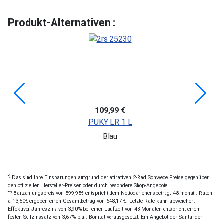
Produkt-Alternativen :
109,99 €
PUKY LR 1 L
Blau
*)
Das sind Ihre Einsparungen aufgrund der attrativen 2-Rad Schwede Preise gegenüber
den offiziellen Hersteller-Preisen oder durch besondere Shop-Angebote
**)
Barzahlungspreis von 599,95€ entspricht dem Nettodarlehensbetrag; 48 monatl. Raten
a 13,50€ ergeben einen Gesamtbetrag von 648,17 €. Letzte Rate kann abweichen.
Effektiver Jahreszins von 3,90% bei einer Laufzeit von 48 Monaten entspricht einem
festen Sollzinssatz von 3,67% p.a.. Bonität vorausgesetzt. Ein Angebot der Santander