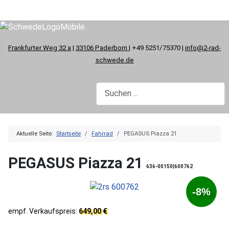
Frankfurter Weg 32 a
|
33106 Paderborn
| +49 5251/75370 |
info@2-rad-
schwede.de
Aktuelle Seite:
Startseite
Fahrrad
PEGASUS Piazza 21
PEGASUS Piazza 21
636-00150|600762
-8%
empf. Verkaufspreis:
649,00 €