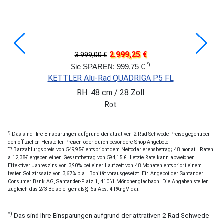
2.999,25 €
3.999,00 €
*)
Sie SPAREN: 999,75 €
KETTLER Alu-Rad QUADRIGA P5 FL
RH: 48 cm / 28 Zoll
Rot
*)
Das sind Ihre Einsparungen aufgrund der attrativen 2-Rad Schwede Preise gegenüber
den offiziellen Hersteller-Preisen oder durch besondere Shop-Angebote
**)
Barzahlungspreis von 549,95€ entspricht dem Nettodarlehensbetrag; 48 monatl. Raten
a 12,38€ ergeben einen Gesamtbetrag von 594,15 €. Letzte Rate kann abweichen.
Effektiver Jahreszins von 3,90% bei einer Laufzeit von 48 Monaten entspricht einem
festen Sollzinssatz von 3,67% p.a.. Bonität vorausgesetzt. Ein Angebot der Santander
Consumer Bank AG, Santander-Platz 1, 41061 Mönchengladbach. Die Angaben stellen
zugleich das 2/3 Beispiel gemäß § 6a Abs. 4 PAngV dar.
*)
Das sind Ihre Einsparungen aufgrund der attrativen 2-Rad Schwede