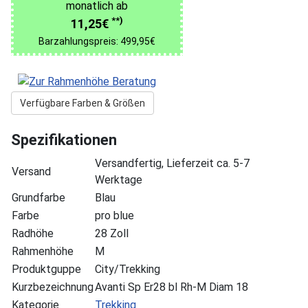
monatlich ab
**)
11,25€
Barzahlungspreis: 499,95€
Verfügbare Farben & Größen
Spezifikationen
Versandfertig, Lieferzeit ca. 5-7
Versand
Werktage
Grundfarbe
Blau
Farbe
pro blue
Radhöhe
28 Zoll
Rahmenhöhe
M
Produktguppe
City/Trekking
Kurzbezeichnung
Avanti Sp Er28 bl Rh-M Diam 18
Kategorie
Trekking