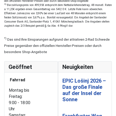
den offiziellen Hersteller-Preisen oder durch besondere Shop-Angebote
**)
Barzahlungspreis von 499,95€ entspricht dem Nettodarlehensbetrag; 48 monatl. Raten
a 11,25€ ergeben einen Gesamtbetrag von 540,13 €. Letzte Rate kann abweichen.
Effektiver Jahreszins von 3,90% bei einer Laufzeit von 48 Monaten entspricht einem
festen Sollzinssatz von 3,67% p.a.. Bonität vorausgesetzt. Ein Angebot der Santander
Consumer Bank AG, Santander-Platz 1, 41061 Mönchengladbach. Die Angaben stellen
zugleich das 2/3 Beispiel gemäß § 6a Abs. 4 PAngV dar.
*)
Das sind Ihre Einsparungen aufgrund der attrativen 2-Rad Schwede
Preise gegenüber den offiziellen Hersteller-Preisen oder durch
besondere Shop-Angebote
Geöffnet
Neuigkeiten
Fahrrad
EPIC Lošinj 2026 –
Das große Finale
Montag bis
auf der Insel der
Freitag:
Sonne
9:00 - 18:00
Uhr
Samstag:
Frankfurter Weg