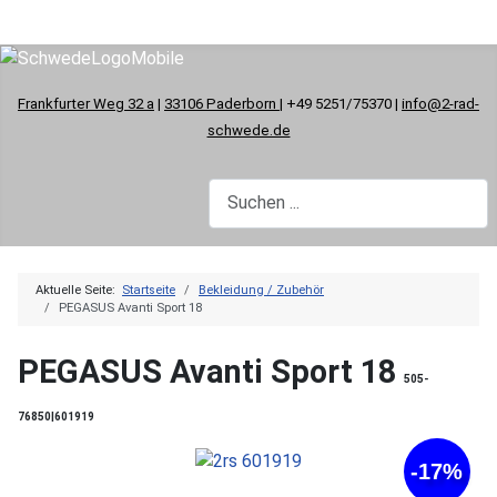
Frankfurter Weg 32 a
|
33106 Paderborn
| +49 5251/75370 |
info@2-rad-
schwede.de
Aktuelle Seite:
Startseite
Bekleidung / Zubehör
PEGASUS Avanti Sport 18
PEGASUS Avanti Sport 18
505-
76850|601919
-17%