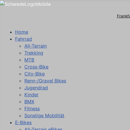
Frankf
Home
Fahrrad
All-Terrain
Trekking
MTB
Cross-Bike
City-Bike
Renn-/Gravel Bikes
Jugendrad
Kinder
BMX
Fitness
Sonstige Mobilität
E-Bikes
All-Terrain eBikes