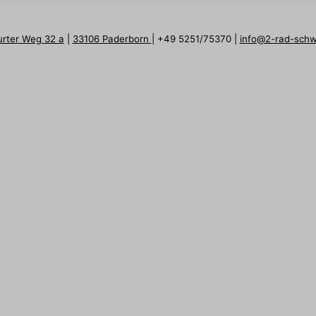
urter Weg 32 a
|
33106 Paderborn
| +49 5251/75370 |
info@2-rad-sch