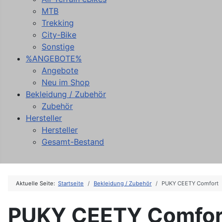
MTB
Trekking
City-Bike
Sonstige
%ANGEBOTE%
Angebote
Neu im Shop
Bekleidung / Zubehör
Zubehör
Hersteller
Hersteller
Gesamt-Bestand
Aktuelle Seite:
Startseite
Bekleidung / Zubehör
PUKY CEETY Comfort
PUKY CEETY Comfor