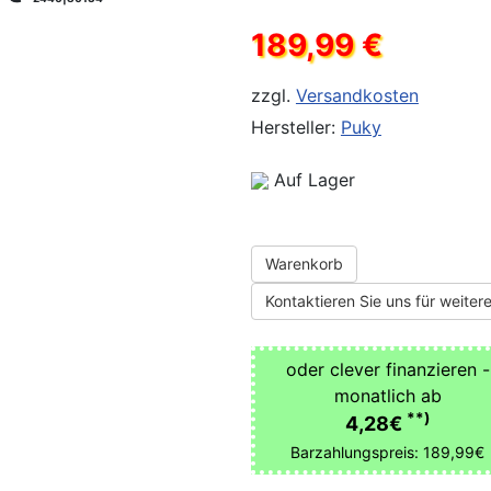
189,99 €
zzgl.
Versandkosten
Hersteller:
Puky
Auf Lager
Warenkorb
Kontaktieren Sie uns für weitere
oder clever finanzieren -
monatlich ab
**)
4,28€
Barzahlungspreis: 189,99€