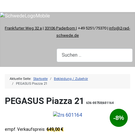
Frankfurter Weg 32 a
|
33106 Paderborn
| +49 5251/75370 |
info@2-rad-
schwede.de
Aktuelle Seite:
Startseite
Bekleidung / Zubehör
PEGASUS Piazza 21
PEGASUS Piazza 21
636-00750|601164
-8%
empf. Verkaufspreis:
649,00 €