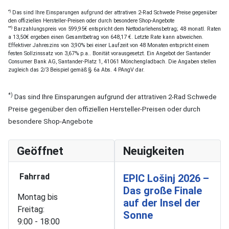
*)
Das sind Ihre Einsparungen aufgrund der attrativen 2-Rad Schwede Preise gegenüber
den offiziellen Hersteller-Preisen oder durch besondere Shop-Angebote
**)
Barzahlungspreis von 599,95€ entspricht dem Nettodarlehensbetrag; 48 monatl. Raten
a 13,50€ ergeben einen Gesamtbetrag von 648,17 €. Letzte Rate kann abweichen.
Effektiver Jahreszins von 3,90% bei einer Laufzeit von 48 Monaten entspricht einem
festen Sollzinssatz von 3,67% p.a.. Bonität vorausgesetzt. Ein Angebot der Santander
Consumer Bank AG, Santander-Platz 1, 41061 Mönchengladbach. Die Angaben stellen
zugleich das 2/3 Beispiel gemäß § 6a Abs. 4 PAngV dar.
*)
Das sind Ihre Einsparungen aufgrund der attrativen 2-Rad Schwede
Preise gegenüber den offiziellen Hersteller-Preisen oder durch
besondere Shop-Angebote
Geöffnet
Neuigkeiten
Fahrrad
EPIC Lošinj 2026 –
Das große Finale
Montag bis
auf der Insel der
Freitag:
Sonne
9:00 - 18:00