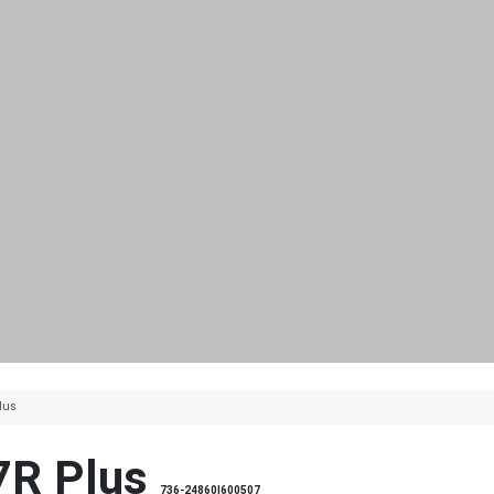
lus
7R Plus
736-24860|600507