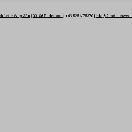
nkfurter Weg 32 a
|
33106 Paderborn
| +49 5251/75370 |
info@2-rad-schwed