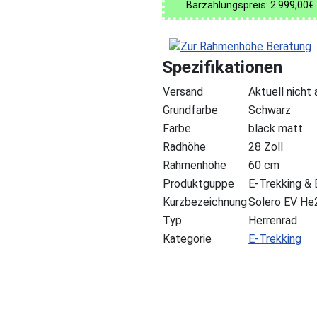
Barzahlungspreis: 2.999,00€
Spezifikationen
Versand
Aktuell nicht
Grundfarbe
Schwarz
Farbe
black matt
Radhöhe
28 Zoll
Rahmenhöhe
60 cm
Produktguppe
E-Trekking & 
Kurzbezeichnung
Solero EV H
Typ
Herrenrad
Kategorie
E-Trekking