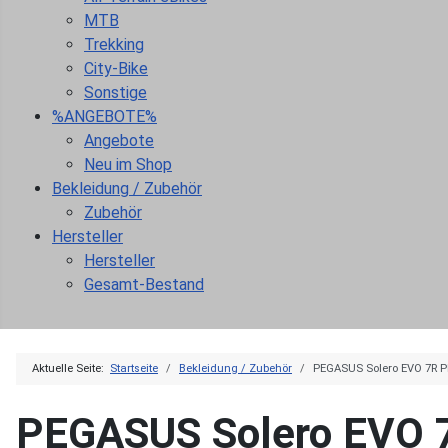
MTB
Trekking
City-Bike
Sonstige
%ANGEBOTE%
Angebote
Neu im Shop
Bekleidung / Zubehör
Zubehör
Hersteller
Hersteller
Gesamt-Bestand
Aktuelle Seite:
Startseite
Bekleidung / Zubehör
PEGASUS Solero EVO 7R P
PEGASUS Solero EVO 