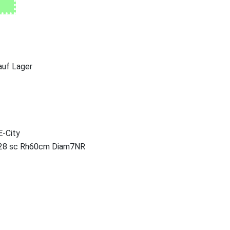
 auf Lager
E-City
e28 sc Rh60cm Diam7NR