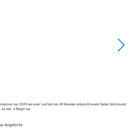
reszins von 3,90% bei einer Laufzeit von 48 Monaten entspricht einem festen Sollzinssatz
§ 6a Abs. 4 PAngV dar.
Shop-Angebote