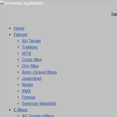
Fra
Home
Fahrrad
All-Terrain
Trekking
MTB
Cross-Bike
City-Bike
Renn-/Gravel Bikes
Jugendrad
Kinder
BMX
Fitness
Sonstige Mobilität
E-Bikes
All-Terrain eBikes