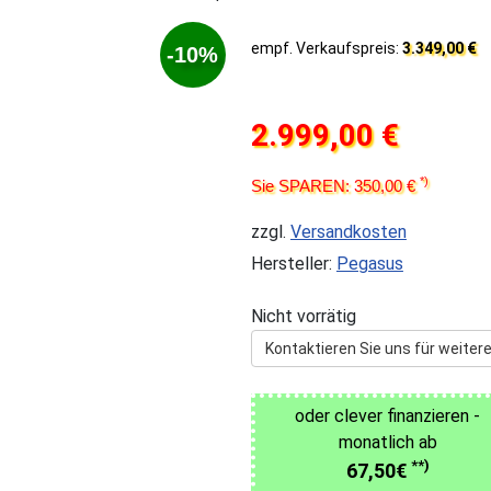
empf. Verkaufspreis:
3.349,00 €
-10%
2.999,00 €
*)
Sie SPAREN: 350,00 €
zzgl.
Versandkosten
Hersteller:
Pegasus
Nicht vorrätig
Kontaktieren Sie uns für weitere
oder clever finanzieren -
monatlich ab
**)
67,50€