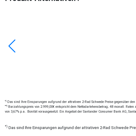
*)
Das sind Ihre Einsparungen aufgrund der attrativen 2-Rad Schwede Preise gegenüber den of
**)
Barzahlungspreis von 2.999,00€ entspricht dem Nettodarlehensbetrag; 48 monatl. Raten a 
von 3,67% p.a.. Bonität vorausgesetzt. Ein Angebot der Santander Consumer Bank AG, Sant
*)
Das sind Ihre Einsparungen aufgrund der attrativen 2-Rad Schwede Pr