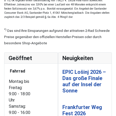
a 15,75€ ergeben einen Gesamtbetrag von 756,21 €. Letzte Rate kann abweichen.
Effektiver Jahreszins von 3,90% bei einer Laufzeit von 48 Monaten entspricht einem
festen Sollzinssatz von 3,67% p.a.. Bonität vorausgesetzt. Ein Angebot der Santander
Consumer Bank AG, Santander-Platz 1, 41061 Mönchengladbach. Die Angaben stellen
zugleich das 2/3 Beispiel gemäß § 6a Abs. 4 PAngV dar.
*)
Das sind Ihre Einsparungen aufgrund der attrativen 2-Rad Schwede
Preise gegenüber den offiziellen Hersteller-Preisen oder durch
besondere Shop-Angebote
Geöffnet
Neuigkeiten
Fahrrad
EPIC Lošinj 2026 –
Das große Finale
Montag bis
auf der Insel der
Freitag:
Sonne
9:00 - 18:00
Uhr
Samstag:
Frankfurter Weg
9:00 - 16:00
Fest 2026