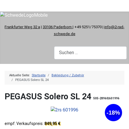
Frankfurter Weg 32 a
|
33106 Paderborn
| +49 5251/75370 |
info@2-rad-
schwede.de
Aktuelle Seite:
Startseite
Bekleidung / Zubehör
PEGASUS Solero SL 24
PEGASUS Solero SL 24
505-28960|601996
-18%
empf. Verkaufspreis:
849,95 €