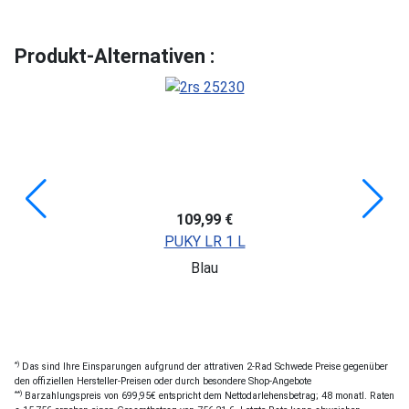
Produkt-Alternativen :
109,99 €
PUKY LR 1 L
Blau
*)
Das sind Ihre Einsparungen aufgrund der attrativen 2-Rad Schwede Preise gegenüber
den offiziellen Hersteller-Preisen oder durch besondere Shop-Angebote
**)
Barzahlungspreis von 699,95€ entspricht dem Nettodarlehensbetrag; 48 monatl. Raten