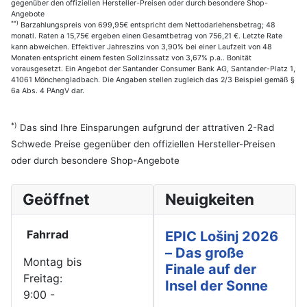
gegenüber den offiziellen Hersteller-Preisen oder durch besondere Shop-
Angebote
**)
Barzahlungspreis von 699,95€ entspricht dem Nettodarlehensbetrag; 48
monatl. Raten a 15,75€ ergeben einen Gesamtbetrag von 756,21 €. Letzte Rate
kann abweichen. Effektiver Jahreszins von 3,90% bei einer Laufzeit von 48
Monaten entspricht einem festen Sollzinssatz von 3,67% p.a.. Bonität
vorausgesetzt. Ein Angebot der Santander Consumer Bank AG, Santander-Platz 1,
41061 Mönchengladbach. Die Angaben stellen zugleich das 2/3 Beispiel gemäß §
6a Abs. 4 PAngV dar.
*)
Das sind Ihre Einsparungen aufgrund der attrativen 2-Rad
Schwede Preise gegenüber den offiziellen Hersteller-Preisen
oder durch besondere Shop-Angebote
Geöffnet
Neuigkeiten
Fahrrad
EPIC Lošinj 2026
– Das große
Montag bis
Finale auf der
Freitag:
Insel der Sonne
9:00 -