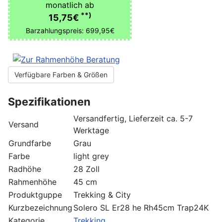
monatlich ab
**)
15,75€
Barzahlungspreis: 699,95€
Verfügbare Farben & Größen
Spezifikationen
Versandfertig, Lieferzeit ca. 5-7
Versand
Werktage
Grundfarbe
Grau
Farbe
light grey
Radhöhe
28 Zoll
Rahmenhöhe
45 cm
Produktguppe
Trekking & City
Kurzbezeichnung
Solero SL Er28 he Rh45cm Trap24K
Kategorie
Trekking