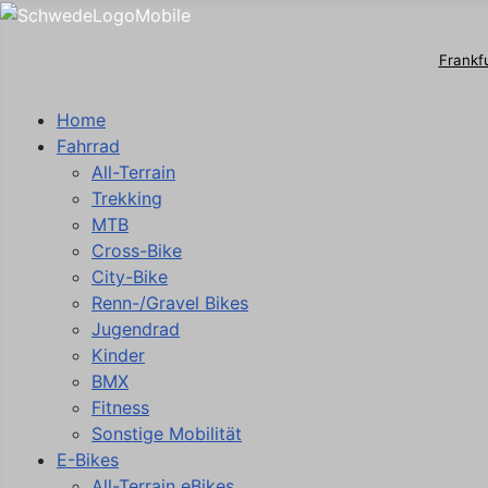
Frankf
Home
Fahrrad
All-Terrain
Trekking
MTB
Cross-Bike
City-Bike
Renn-/Gravel Bikes
Jugendrad
Kinder
BMX
Fitness
Sonstige Mobilität
E-Bikes
All-Terrain eBikes