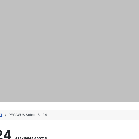
ST
PEGASUS Solero SL 24
24
636-19945|600745