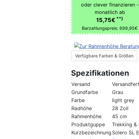
oder clever finanzieren -
monatlich ab
**)
15,75€
Barzahlungspreis: 699,95€
Verfügbare Farben & Größen
Spezifikationen
Versand
Versandfert
Grundfarbe
Grau
Farbe
light grey
Radhöhe
28 Zoll
Rahmenhöhe
45 cm
Produktguppe
Trekking & 
Kurzbezeichnung
Solero SL 