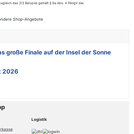
zugleich das 2/3 Beispiel gemäß § 6a Abs. 4 PAngV dar.
esondere Shop-Angebote
s große Finale auf der Insel der Sonne
t 2026
op
Logistik