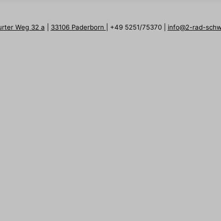
urter Weg 32 a
|
33106 Paderborn
| +49 5251/75370 |
info@2-rad-sch