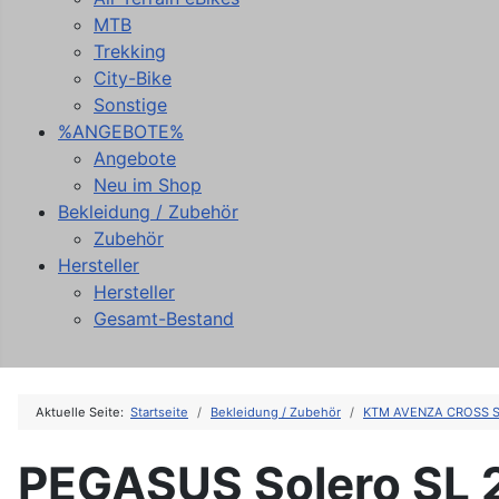
MTB
Trekking
City-Bike
Sonstige
%ANGEBOTE%
Angebote
Neu im Shop
Bekleidung / Zubehör
Zubehör
Hersteller
Hersteller
Gesamt-Bestand
Aktuelle Seite:
Startseite
Bekleidung / Zubehör
KTM AVENZA CROSS 
PEGASUS Solero SL 