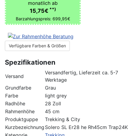
monatlich ab
**)
15,75€
Barzahlungspreis: 699,95€
Verfügbare Farben & Größen
Spezifikationen
Versandfertig, Lieferzeit ca. 5-7
Versand
Werktage
Grundfarbe
Grau
Farbe
light grey
Radhöhe
28 Zoll
Rahmenhöhe
45 cm
Produktguppe
Trekking & City
Kurzbezeichnung
Solero SL Er28 he Rh45cm Trap24K
Kategorie
Trekking