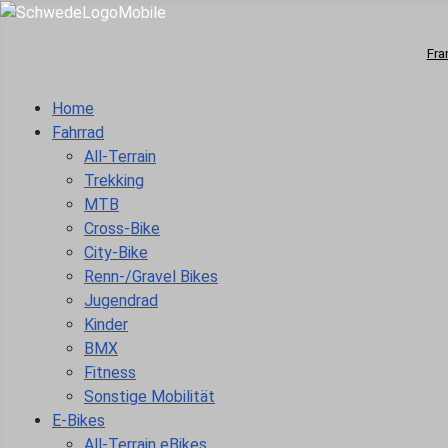
Fra
Home
Fahrrad
All-Terrain
Trekking
MTB
Cross-Bike
City-Bike
Renn-/Gravel Bikes
Jugendrad
Kinder
BMX
Fitness
Sonstige Mobilität
E-Bikes
All-Terrain eBikes