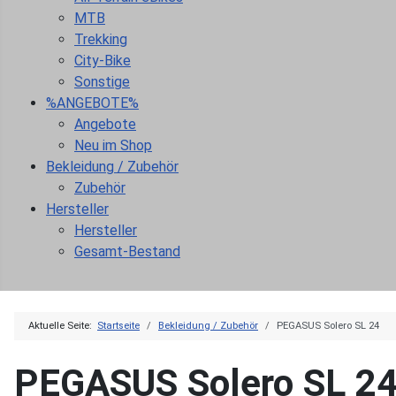
MTB
Trekking
City-Bike
Sonstige
%ANGEBOTE%
Angebote
Neu im Shop
Bekleidung / Zubehör
Zubehör
Hersteller
Hersteller
Gesamt-Bestand
Aktuelle Seite:
Startseite
Bekleidung / Zubehör
PEGASUS Solero SL 24
PEGASUS Solero SL 2