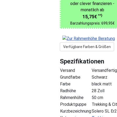
oder clever finanzieren -
monatlich ab
**)
15,75€
Barzahlungspreis: 699,95€
Verfügbare Farben & Größen
Spezifikationen
Versand
Versandfertig
Grundfarbe
Schwarz
Farbe
black matt
Radhöhe
28 Zoll
Rahmenhöhe
50 cm
Produktguppe
Trekking & Ci
Kurzbezeichnung
Solero SL Er