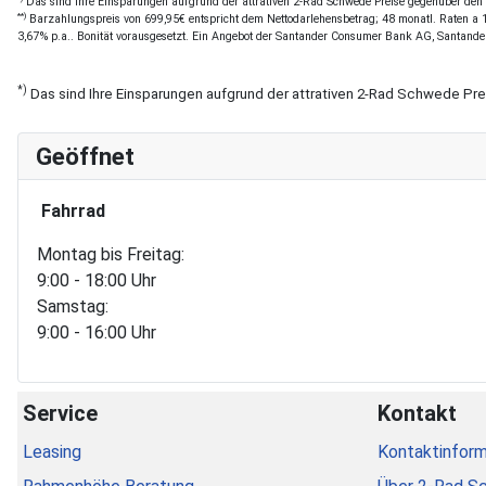
Das sind Ihre Einsparungen aufgrund der attrativen 2-Rad Schwede Preise gegenüber den of
**)
Barzahlungspreis von 699,95€ entspricht dem Nettodarlehensbetrag; 48 monatl. Raten a 15
3,67% p.a.. Bonität vorausgesetzt. Ein Angebot der Santander Consumer Bank AG, Santande
*)
Das sind Ihre Einsparungen aufgrund der attrativen 2-Rad Schwede Pr
Geöffnet
Fahrrad
Montag bis Freitag:
9:00 - 18:00 Uhr
Samstag:
9:00 - 16:00 Uhr
Service
Kontakt
Leasing
Kontaktinform