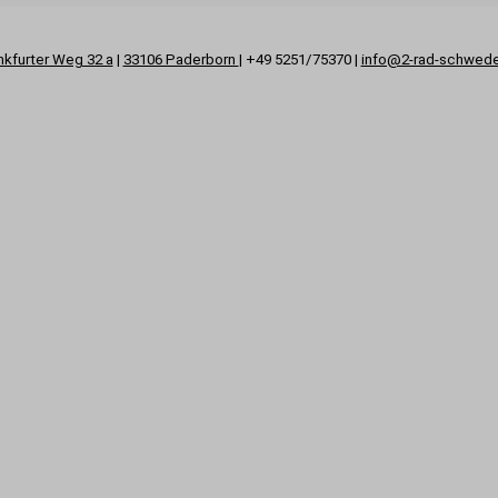
nkfurter Weg 32 a
|
33106 Paderborn
| +49 5251/75370 |
info@2-rad-schwed