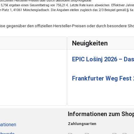
fiziellen Hersteller-Preisen oder durch besondere Shop-Angebote
,75€ ergeben einen Gesamtbetrag von 756,21 €. Letzte Rate kann abweichen. Effektiver Jahresz
r-Platz 1, 41061 Mönchengladbach. Die Angaben stellen zugleich das 2/3 Beispiel gemäß § 6a
eise gegenüber den offiziellen Hersteller-Preisen oder durch besondere 
Neuigkeiten
EPIC Lošinj 2026 – Das
Frankfurter Weg Fest
Informationen zum Sho
Zahlungsarten
ationen