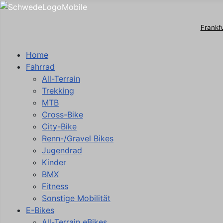
Frankf
Home
Fahrrad
All-Terrain
Trekking
MTB
Cross-Bike
City-Bike
Renn-/Gravel Bikes
Jugendrad
Kinder
BMX
Fitness
Sonstige Mobilität
E-Bikes
All-Terrain eBikes