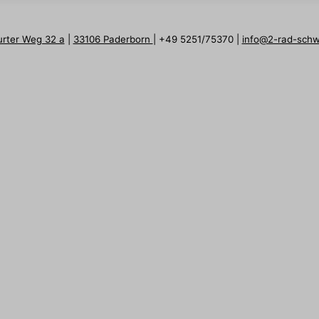
urter Weg 32 a
|
33106 Paderborn
| +49 5251/75370 |
info@2-rad-sch