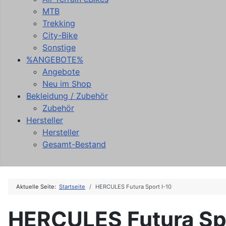
MTB
Trekking
City-Bike
Sonstige
%ANGEBOTE%
Angebote
Neu im Shop
Bekleidung / Zubehör
Zubehör
Hersteller
Hersteller
Gesamt-Bestand
Aktuelle Seite:
Startseite
HERCULES Futura Sport I-10
HERCULES Futura Spo