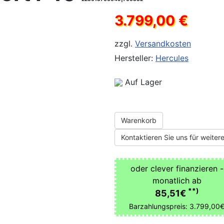
3.799,00 €
zzgl.
Versandkosten
Hersteller:
Hercules
Auf Lager
Warenkorb
Kontaktieren Sie uns für weitere
oder clever finanzieren -
monatlich ab
**)
85,51€
Barzahlungspreis: 3.799,00