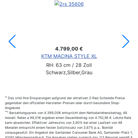
4.799,00 €
KTM MACINA STYLE XL
RH: 63 cm / 28 Zoll
Schwarz,Silber,Grau
*)
Das sind Ihre Einsparungen aufgrund der attrativen 2-Rad Schwede Preise
gegenüber den offiziellen Hersteller-Preisen oder durch besondere Shop-
Angebote
**)
Barzahlungspreis von 4.399,00€ entspricht dem Nettodarlehensbetrag; 48
monatl. Raten a 99,01€ ergeben einen Gesamtbetrag von 4.752,56 €. Letzte Rate
kann abweichen. Effektiver Jahreszins von 3,90% bei einer Laufzeit von 48
Monaten entspricht einem festen Sollzinssatz von 3,67% p.a.. Bonität
vorausgesetzt. Ein Angebot der Santander Consumer Bank AG, Santander-Platz 1,
41061 Mönchengladbach. Die Angaben stellen zugleich das 2/3 Beispiel gemäß §