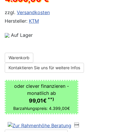
zzgl.
Versandkosten
Hersteller:
KTM
Auf Lager
Warenkorb
Kontaktieren Sie uns für weitere Infos
oder clever finanzieren -
monatlich ab
**)
99,01€
Barzahlungspreis: 4.399,00€
