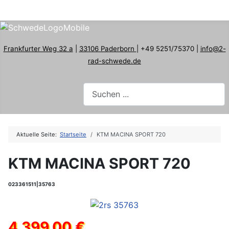
Frankfurter Weg 32 a
|
33106 Paderborn
| +49 5251/75370 |
info@2-
rad-schwede.de
Aktuelle Seite:
Startseite
KTM MACINA SPORT 720
KTM MACINA SPORT 720
023361511|35763
4.399,00 €