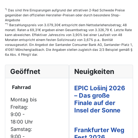
*)
Das sind Ihre Einsparungen aufgrund der attrativen 2-Rad Schwede Preise
gegenüber den offiziellen Hersteller-Preisen oder durch besondere Shop-
Angebote
**)
Barzahlungspreis von 3.079,30€ entspricht dem Nettodarlehensbetrag; 48
monatl. Raten a 69,31€ ergeben einen Gesamtbetrag von 3.326,79 €. Letzte Rate
kann abweichen. Effektiver Jahreszins von 3,90% bei einer Laufzeit von 48
Monaten entspricht einem festen Sollzinssatz von 3,67% p.a.. Bonität
vorausgesetzt. Ein Angebot der Santander Consumer Bank AG, Santander-Platz 1,
41061 Mönchengladbach. Die Angaben stellen zugleich das 2/3 Beispiel gemäß §
6a Abs. 4 PAngV dar.
Geöffnet
Neuigkeiten
Fahrrad
EPIC Lošinj 2026
– Das große
Montag bis
Finale auf der
Freitag:
Insel der Sonne
9:00 -
18:00 Uhr
Samstag:
Frankfurter Weg
9:00 -
Fest 2026