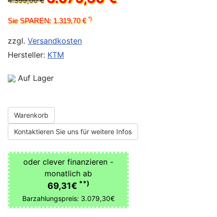
4.399,00 €
*)
Sie SPAREN: 1.319,70 €
zzgl.
Versandkosten
Hersteller:
KTM
Auf Lager
Warenkorb
Kontaktieren Sie uns für weitere Infos
oder clever finanzieren -
monatlich ab
**)
69,31€
Barzahlungspreis: 3.079,30€