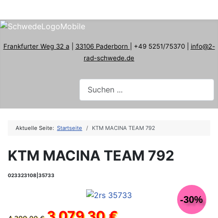
Frankfurter Weg 32 a
|
33106 Paderborn
| +49 5251/75370 |
info@2-
rad-schwede.de
Aktuelle Seite:
Startseite
KTM MACINA TEAM 792
KTM MACINA TEAM 792
023323108|35733
-30%
3.079,30 €