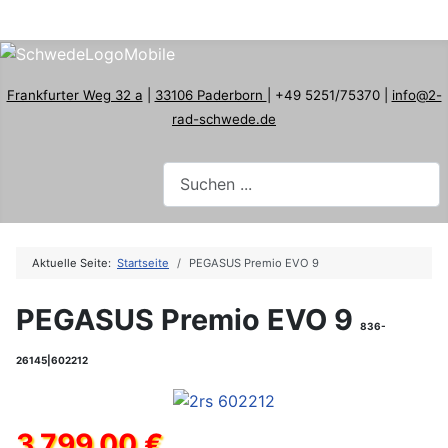
Frankfurter Weg 32 a
|
33106 Paderborn
| +49 5251/75370 |
info@2-
rad-schwede.de
Aktuelle Seite:
Startseite
PEGASUS Premio EVO 9
PEGASUS Premio EVO 9
836-
26145|602212
3.799,00 €