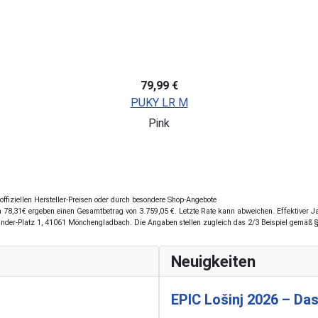
79,99 €
PUKY LR M
Pink
fiziellen Hersteller-Preisen oder durch besondere Shop-Angebote
78,31€ ergeben einen Gesamtbetrag von 3.759,05 €. Letzte Rate kann abweichen. Effektiver Jah
ander-Platz 1, 41061 Mönchengladbach. Die Angaben stellen zugleich das 2/3 Beispiel gemäß 
Neuigkeiten
EPIC Lošinj 2026 – Das