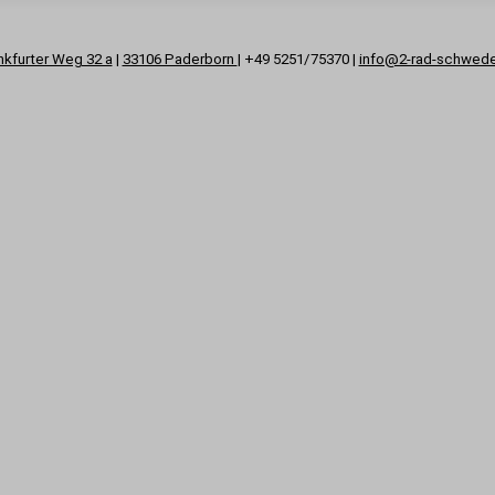
nkfurter Weg 32 a
|
33106 Paderborn
| +49 5251/75370 |
info@2-rad-schwed