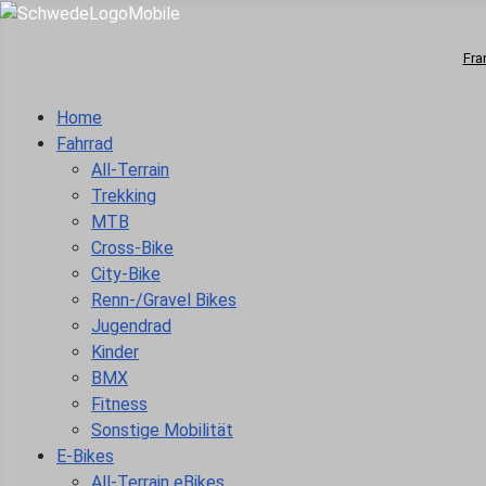
Fra
Home
Fahrrad
All-Terrain
Trekking
MTB
Cross-Bike
City-Bike
Renn-/Gravel Bikes
Jugendrad
Kinder
BMX
Fitness
Sonstige Mobilität
E-Bikes
All-Terrain eBikes