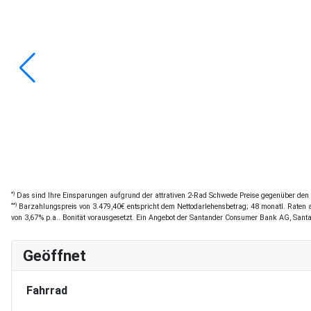
*)
Das sind Ihre Einsparungen aufgrund der attrativen 2-Rad Schwede Preise gegenüber den of
**)
Barzahlungspreis von 3.479,40€ entspricht dem Nettodarlehensbetrag; 48 monatl. Raten a 
von 3,67% p.a.. Bonität vorausgesetzt. Ein Angebot der Santander Consumer Bank AG, Sant
Geöffnet
Fahrrad