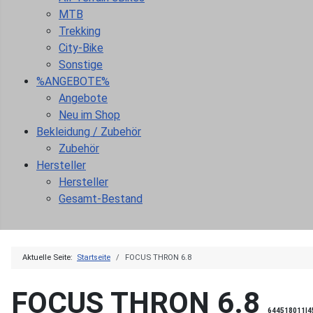
MTB
Trekking
City-Bike
Sonstige
%ANGEBOTE%
Angebote
Neu im Shop
Bekleidung / Zubehör
Zubehör
Hersteller
Hersteller
Gesamt-Bestand
Aktuelle Seite:
Startseite
FOCUS THRON 6.8
FOCUS THRON 6.8
644518011|4