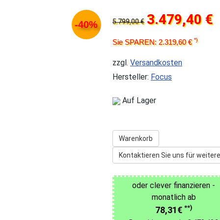
3.479,40 €
5.799,00 €
-40%
*)
Sie SPAREN: 2.319,60 €
zzgl.
Versandkosten
Hersteller:
Focus
Auf Lager
Warenkorb
Kontaktieren Sie uns für weitere
oder clever finanzieren -
monatlich ab
**)
78,31€