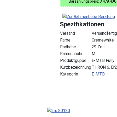
Barzahlungspreis: 3.479,40€
Spezifikationen
Versand
Versandfertig
Farbe
Cremewhite
Radhöhe
29 Zoll
Rahmenhöhe
M
Produktguppe
E-MTB Fully
Kurzbezeichnung
THRON 6. Er2
Kategorie
E-MTB