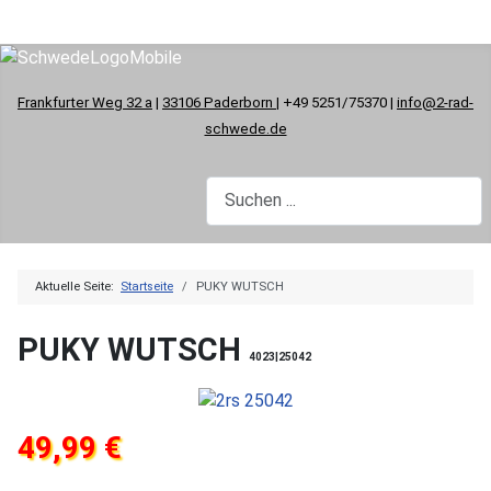
Frankfurter Weg 32 a
|
33106 Paderborn
| +49 5251/75370 |
info@2-rad-
schwede.de
Aktuelle Seite:
Startseite
PUKY WUTSCH
PUKY WUTSCH
4023|25042
49,99 €