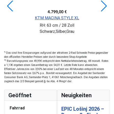
4.799,00 €
KTM MACINA STYLE XL
RH: 63 cm / 28 Zoll
Schwarz,Silber,Grau
*)
Das sind Ihre Einsparungen aufgrund der attrativen 2-Rad Schwede Preise gegenüber
den offiziellen Hersteller-Preisen oder durch besondere Shop-Angebote
**)
Barzahlungspreis von 49,99€ entspricht dem Nettodarlehensbetrag; 48 monatl. Raten
a 1,13€ ergeben einen Gesamtbetrag von 54,01 €. Letzte Rate kann abweichen.
Effektiver Jahreszins von 3,90% bei einer Laufzeit von 48 Monaten entspricht einem
festen Sollzinssatz von 3,67% p.a.. Bonität vorausgesetzt. Ein Angebot der Santander
Consumer Bank AG, Santander-Platz 1, 41061 Mönchengladbach. Die Angaben stellen
zugleich das 2/3 Beispiel gemäß § 6a Abs. 4 PAngV dar.
Geöffnet
Neuigkeiten
Fahrrad
EPIC Lošinj 2026 –