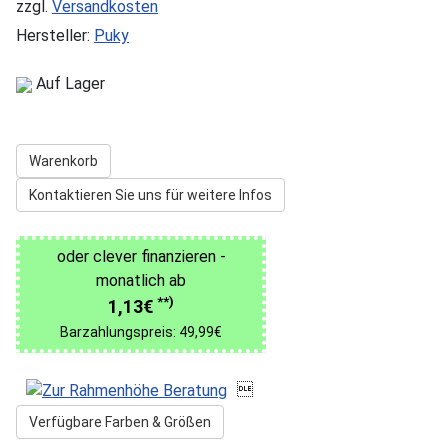
zzgl.
Versandkosten
Hersteller:
Puky
Auf Lager
Warenkorb
Kontaktieren Sie uns für weitere Infos
oder clever finanzieren -
monatlich ab
**)
1,13€
Barzahlungspreis: 49,99€

Verfügbare Farben & Größen