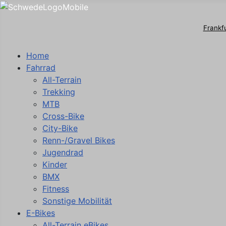
Frankf
Home
Fahrrad
All-Terrain
Trekking
MTB
Cross-Bike
City-Bike
Renn-/Gravel Bikes
Jugendrad
Kinder
BMX
Fitness
Sonstige Mobilität
E-Bikes
All-Terrain eBikes