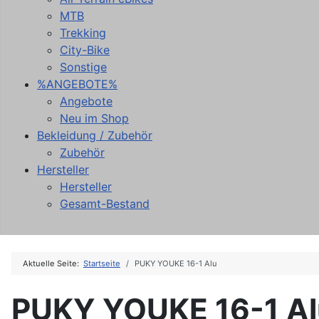
MTB
Trekking
City-Bike
Sonstige
%ANGEBOTE%
Angebote
Neu im Shop
Bekleidung / Zubehör
Zubehör
Hersteller
Hersteller
Gesamt-Bestand
Aktuelle Seite:
Startseite
PUKY YOUKE 16-1 Alu
PUKY YOUKE 16-1 Al