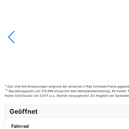
*)
Das sind Ihre Einsparungen aufgrund der attrativen 2-Rad Schwede Preise gegenüb
**)
Barzahlungspreis von 279,99€ entspricht dem Nettodarlehensbetrag; 48 monatl. R
festen Sollzinssatz von 3,67% p.a.. Bonität vorausgesetzt. Ein Angebot der Santan
Geöffnet
Fahrrad