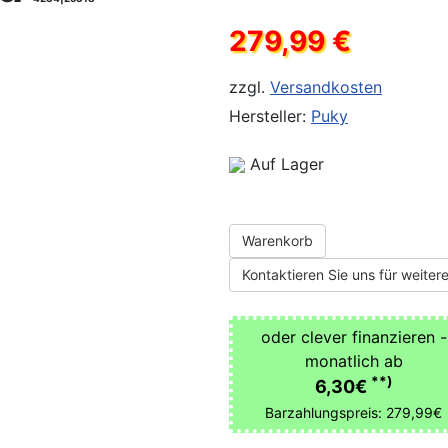
279,99 €
zzgl.
Versandkosten
Hersteller:
Puky
Auf Lager
Warenkorb
Kontaktieren Sie uns für weitere
oder clever finanzieren -
monatlich ab
**)
6,30€
Barzahlungspreis: 279,99€