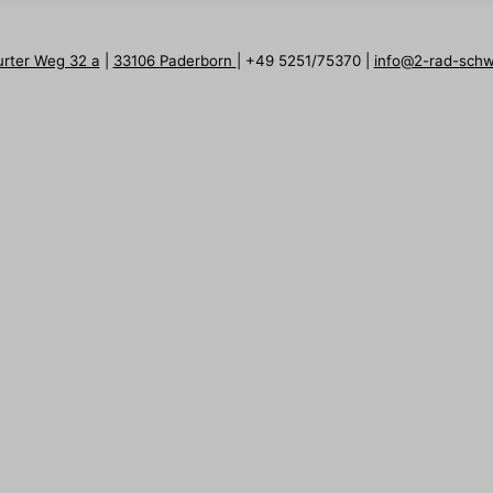
urter Weg 32 a
|
33106 Paderborn
| +49 5251/75370 |
info@2-rad-sch