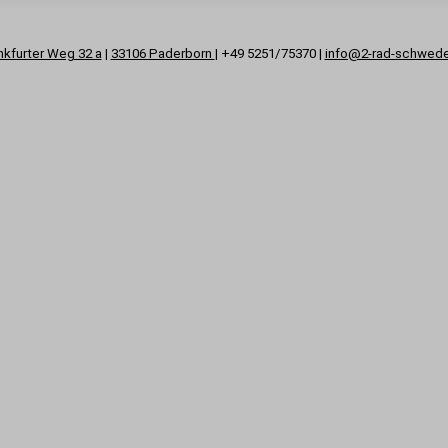
nkfurter Weg 32 a
|
33106 Paderborn
| +49 5251/75370 |
info@2-rad-schwed