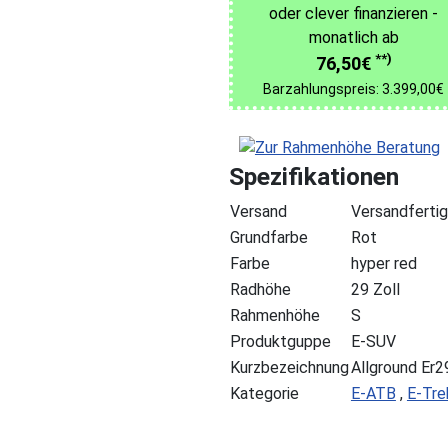
oder clever finanzieren -
monatlich ab
**)
76,50€
Barzahlungspreis: 3.399,00€
Spezifikationen
Versand
Versandfertig
Grundfarbe
Rot
Farbe
hyper red
Radhöhe
29 Zoll
Rahmenhöhe
S
Produktguppe
E-SUV
Kurzbezeichnung
Allground Er
Kategorie
E-ATB
,
E-Tre