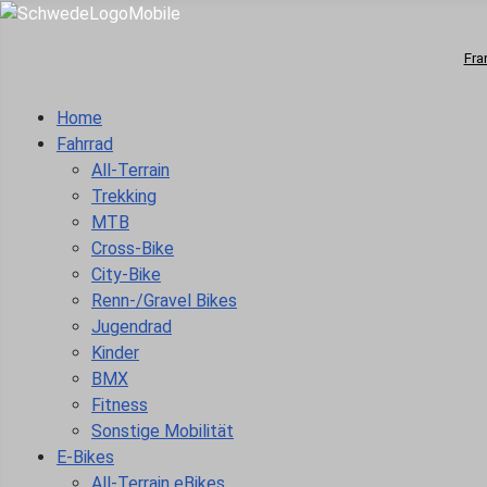
Fra
Home
Fahrrad
All-Terrain
Trekking
MTB
Cross-Bike
City-Bike
Renn-/Gravel Bikes
Jugendrad
Kinder
BMX
Fitness
Sonstige Mobilität
E-Bikes
All-Terrain eBikes