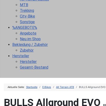
MTB
Trekking
City-Bike
Sonstige
%ANGEBOTE%
Angebote
Neu im Shop
Bekleidung / Zubehör
Zubehör
Hersteller
Hersteller
Gesamt-Bestand
Aktuelle Seite:
Startseite
E-Bikes
All Terrain ATB
BULLS Allground EVO
BULLS Allground EVO
83