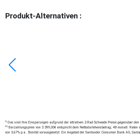
Produkt-Alternativen :
*)
Das sind Ihre Einsparungen aufgrund der attrativen 2-Rad Schwede Preise gegenüber den of
**)
Barzahlungspreis von 3.399,00€ entspricht dem Nettodarlehensbetrag; 48 monatl. Raten a 
von 3,67% p.a.. Bonität vorausgesetzt. Ein Angebot der Santander Consumer Bank AG, Sant