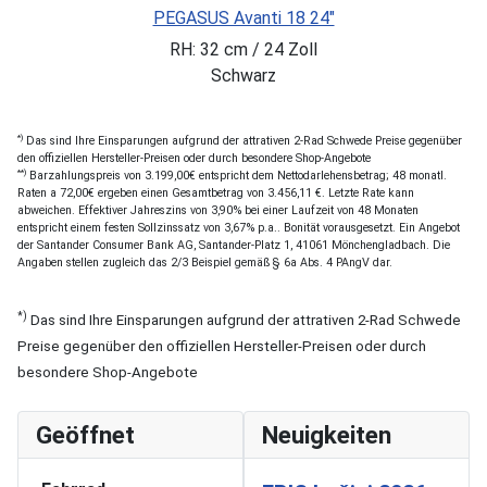
PEGASUS Avanti 18 24"
RH: 32 cm / 24 Zoll
Schwarz
*)
Das sind Ihre Einsparungen aufgrund der attrativen 2-Rad Schwede Preise gegenüber
den offiziellen Hersteller-Preisen oder durch besondere Shop-Angebote
**)
Barzahlungspreis von 3.199,00€ entspricht dem Nettodarlehensbetrag; 48 monatl.
Raten a 72,00€ ergeben einen Gesamtbetrag von 3.456,11 €. Letzte Rate kann
abweichen. Effektiver Jahreszins von 3,90% bei einer Laufzeit von 48 Monaten
entspricht einem festen Sollzinssatz von 3,67% p.a.. Bonität vorausgesetzt. Ein Angebot
der Santander Consumer Bank AG, Santander-Platz 1, 41061 Mönchengladbach. Die
Angaben stellen zugleich das 2/3 Beispiel gemäß § 6a Abs. 4 PAngV dar.
*)
Das sind Ihre Einsparungen aufgrund der attrativen 2-Rad Schwede
Preise gegenüber den offiziellen Hersteller-Preisen oder durch
besondere Shop-Angebote
Geöffnet
Neuigkeiten