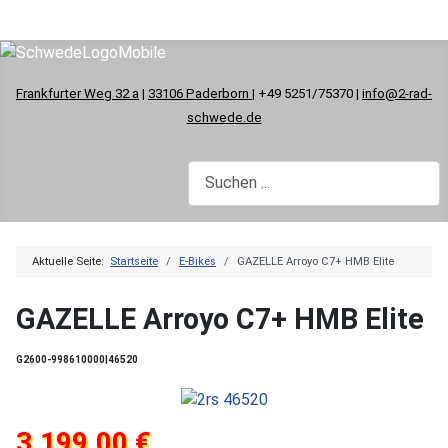
Frankfurter Weg 32 a
|
33106 Paderborn
| +49 5251/75370 |
info@2-rad-
schwede.de
Aktuelle Seite:
Startseite
E-Bikes
GAZELLE Arroyo C7+ HMB Elite
GAZELLE Arroyo C7+ HMB Elite
G2600-998610000|46520
3.199,00 €