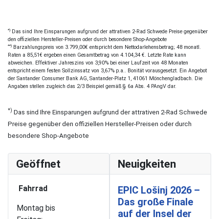
*)
Das sind Ihre Einsparungen aufgrund der attrativen 2-Rad Schwede Preise gegenüber
den offiziellen Hersteller-Preisen oder durch besondere Shop-Angebote
**)
Barzahlungspreis von 3.799,00€ entspricht dem Nettodarlehensbetrag; 48 monatl.
Raten a 85,51€ ergeben einen Gesamtbetrag von 4.104,34 €. Letzte Rate kann
abweichen. Effektiver Jahreszins von 3,90% bei einer Laufzeit von 48 Monaten
entspricht einem festen Sollzinssatz von 3,67% p.a.. Bonität vorausgesetzt. Ein Angebot
der Santander Consumer Bank AG, Santander-Platz 1, 41061 Mönchengladbach. Die
Angaben stellen zugleich das 2/3 Beispiel gemäß § 6a Abs. 4 PAngV dar.
*)
Das sind Ihre Einsparungen aufgrund der attrativen 2-Rad Schwede
Preise gegenüber den offiziellen Hersteller-Preisen oder durch
besondere Shop-Angebote
Geöffnet
Neuigkeiten
Fahrrad
EPIC Lošinj 2026 –
Das große Finale
Montag bis
auf der Insel der