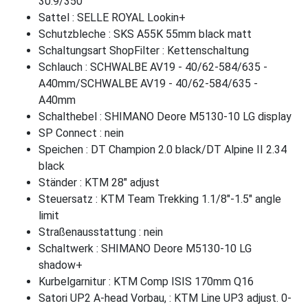
30.9/350
Sattel : SELLE ROYAL Lookin+
Schutzbleche : SKS A55K 55mm black matt
Schaltungsart ShopFilter : Kettenschaltung
Schlauch : SCHWALBE AV19 - 40/62-584/635 -
A40mm/SCHWALBE AV19 - 40/62-584/635 -
A40mm
Schalthebel : SHIMANO Deore M5130-10 LG display
SP Connect : nein
Speichen : DT Champion 2.0 black/DT Alpine II 2.34
black
Ständer : KTM 28" adjust
Steuersatz : KTM Team Trekking 1.1/8"-1.5" angle
limit
Straßenausstattung : nein
Schaltwerk : SHIMANO Deore M5130-10 LG
shadow+
Kurbelgarnitur : KTM Comp ISIS 170mm Q16
Satori UP2 A-head Vorbau, : KTM Line UP3 adjust. 0-