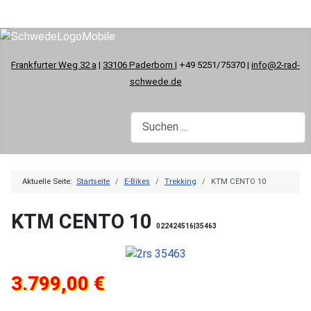
Frankfurter Weg 32 a
|
33106 Paderborn
| +49 5251/75370 |
info@2-rad-
schwede.de
Aktuelle Seite:
Startseite
E-Bikes
Trekking
KTM CENTO 10
KTM CENTO 10
022424516|35463
3.799,00 €