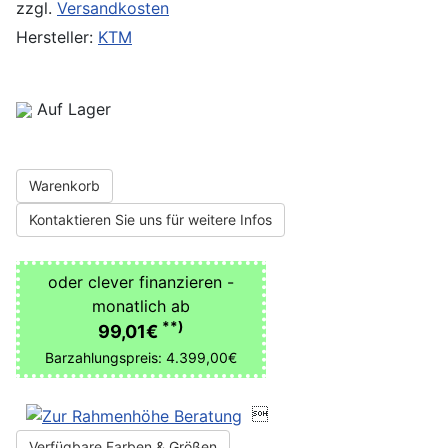
zzgl.
Versandkosten
Hersteller:
KTM
Auf Lager
Warenkorb
Kontaktieren Sie uns für weitere Infos
oder clever finanzieren -
monatlich ab
**)
99,01€
Barzahlungspreis: 4.399,00€

Verfügbare Farben & Größen