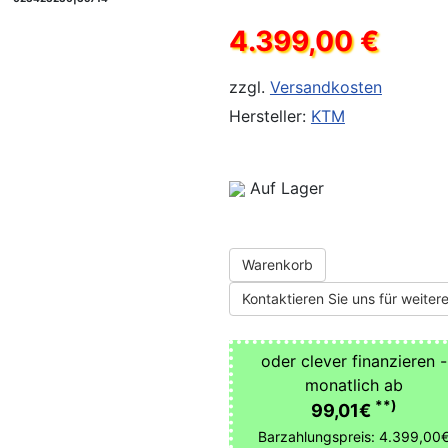
4.399,00 €
zzgl.
Versandkosten
Hersteller:
KTM
Auf Lager
Warenkorb
Kontaktieren Sie uns für weitere
oder clever finanzieren -
monatlich ab
**)
99,01€
Barzahlungspreis: 4.399,00