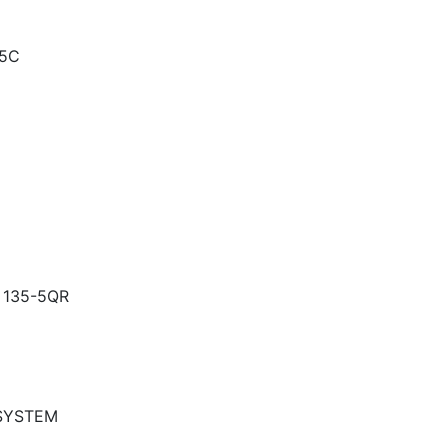
25C
 135-5QR
 SYSTEM