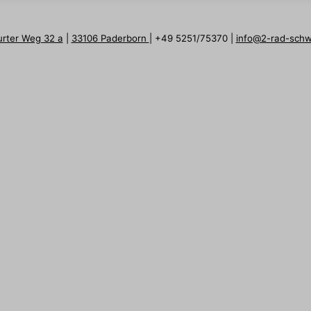
urter Weg 32 a
|
33106 Paderborn
| +49 5251/75370 |
info@2-rad-sch