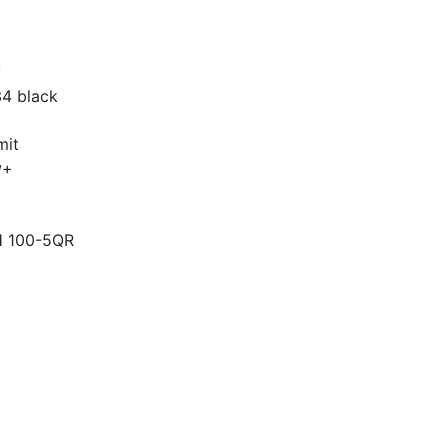
y
34 black
mit
w+
H 100-5QR