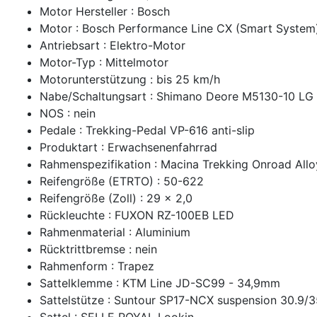
Motor Hersteller : Bosch
Motor : Bosch Performance Line CX (Smart Syste
Antriebsart : Elektro-Motor
Motor-Typ : Mittelmotor
Motorunterstützung : bis 25 km/h
Nabe/Schaltungsart : Shimano Deore M5130-10 L
NOS : nein
Pedale : Trekking-Pedal VP-616 anti-slip
Produktart : Erwachsenenfahrrad
Rahmenspezifikation : Macina Trekking Onroad Al
Reifengröße (ETRTO) : 50-622
Reifengröße (Zoll) : 29 x 2,0
Rückleuchte : FUXON RZ-100EB LED
Rahmenmaterial : Aluminium
Rücktrittbremse : nein
Rahmenform : Trapez
Sattelklemme : KTM Line JD-SC99 - 34,9mm
Sattelstütze : Suntour SP17-NCX suspension 30.9/
Sattel : SELLE ROYAL Lookin