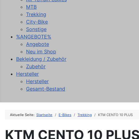
MTB
Trekking
City-Bike
Sonstige
%ANGEBOTE%
Angebote
Neu im Shop
Bekleidung / Zubehör
Zubehör
Hersteller
Hersteller
Gesamt-Bestand
Aktuelle Seite:
Startseite
E-Bikes
Trekking
KTM CENTO 10 PLUS
KTM CENTO 10 PLU