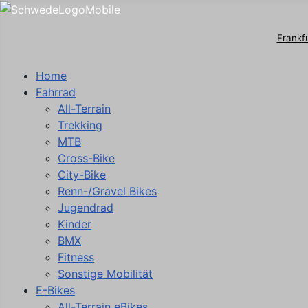
Frankf
Home
Fahrrad
All-Terrain
Trekking
MTB
Cross-Bike
City-Bike
Renn-/Gravel Bikes
Jugendrad
Kinder
BMX
Fitness
Sonstige Mobilität
E-Bikes
All-Terrain eBikes