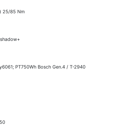
m) 25/85 Nm
G shadow+
loy6061; PT750Wh Bosch Gen.4 / T-2940
350