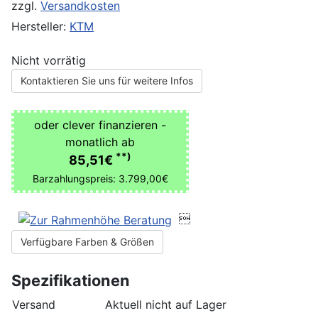
zzgl.
Versandkosten
Hersteller:
KTM
Nicht vorrätig
Kontaktieren Sie uns für weitere Infos
oder clever finanzieren -
monatlich ab
**)
85,51€
Barzahlungspreis: 3.799,00€

Verfügbare Farben & Größen
Spezifikationen
Versand
Aktuell nicht auf Lager