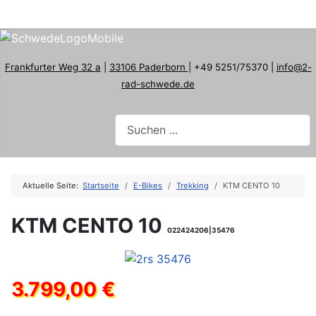
Frankfurter Weg 32 a
|
33106 Paderborn
| +49 5251/75370 |
info@2-
rad-schwede.de
Aktuelle Seite:
Startseite
E-Bikes
Trekking
KTM CENTO 10
KTM CENTO 10
022424206|35476
3.799,00 €