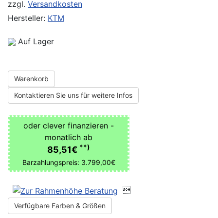
zzgl.
Versandkosten
Hersteller:
KTM
Auf Lager
Warenkorb
Kontaktieren Sie uns für weitere Infos
oder clever finanzieren -
monatlich ab
**)
85,51€
Barzahlungspreis: 3.799,00€

Verfügbare Farben & Größen