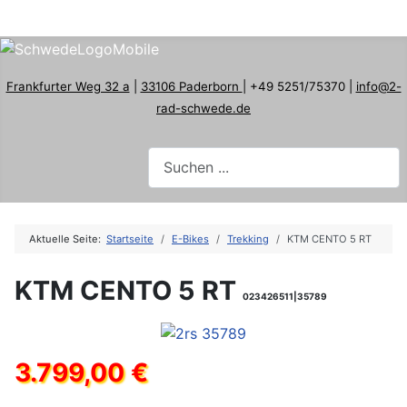
Frankfurter Weg 32 a
|
33106 Paderborn
| +49 5251/75370 |
info@2-
rad-schwede.de
Aktuelle Seite:
Startseite
E-Bikes
Trekking
KTM CENTO 5 RT
KTM CENTO 5 RT
023426511|35789
3.799,00 €