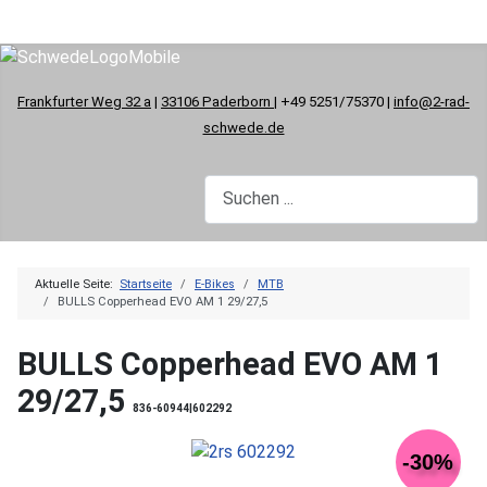
Frankfurter Weg 32 a
|
33106 Paderborn
| +49 5251/75370 |
info@2-rad-
schwede.de
Aktuelle Seite:
Startseite
E-Bikes
MTB
BULLS Copperhead EVO AM 1 29/27,5
BULLS Copperhead EVO AM 1
29/27,5
836-60944|602292
-30%