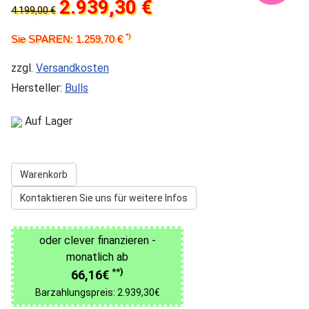
2.939,30 €
4.199,00 €
*)
Sie SPAREN: 1.259,70 €
zzgl.
Versandkosten
Hersteller:
Bulls
Auf Lager
Warenkorb
Kontaktieren Sie uns für weitere Infos
oder clever finanzieren -
monatlich ab
**)
66,16€
Barzahlungspreis: 2.939,30€