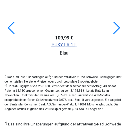
109,99 €
PUKY LR 1 L
Blau
*)
Das sind Ihre Einsparungen aufgrund der attrativen 2-Rad Schwede Preise gegenüber
den offiziellen Hersteller-Preisen oder durch besondere Shop-Angebote
**)
Barzahlungspreis von 2.939,30€ entspricht dem Nettodarlehensbetrag; 48 monatl.
Raten a 66,16€ ergeben einen Gesamtbetrag von 3.175,54 €. Letzte Rate kann
abweichen. Effektiver Jahreszins von 3,90% bei einer Laufzeit von 48 Monaten
entspricht einem festen Sollzinssatz von 3,67% p.a.. Bonität vorausgesetzt. Ein Angebot
der Santander Consumer Bank AG, Santander-Platz 1, 41061 Mönchengladbach. Die
Angaben stellen zugleich das 2/3 Beispiel gemäß § 6a Abs. 4 PAngV dar.
*)
Das sind Ihre Einsparungen aufgrund der attrativen 2-Rad Schwede